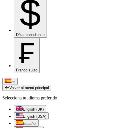
$
Dólar canadiense
₣
Franco suizo
es
Volver al menú principal
Selecciona tu idioma preferido
English (UK)
English (USA)
Español