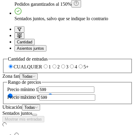
Pedidos garantizados al 150%
Sentados juntos, salvo que se indique lo contrario
Cantidad
Asientos juntos
Cantidad de entradas
CUALQUIER
1
2
3
4
5+
Zona fan
Todas
Rango de precios
Precio mínimo
£
Precio máximo
£
Ubicación
Todas
Sentados juntos
Mostrar mis entradas