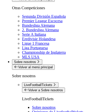
Otras Competiciones
Segunda División Española
Premier League Escocesa
Bundesliga Alemana
2. Bundesliga Alemana
Serie A Italiana
Eredivisie Holandesa
Ligue 1 Francesa
Liga Portuguesa
Championship de Inglaterra
MLS USA
Sobre nosotros
Volver al menú principal
Sobre nosotros
LiveFootballTickets
Volver a Sobre nosotros
LiveFootballTickets
Sobre nosotros
Opiniones de Livefootballtickets