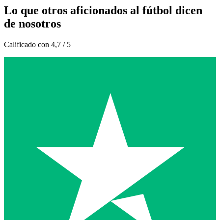
Lo que otros aficionados al fútbol dicen
de nosotros
Calificado con 4,7 / 5