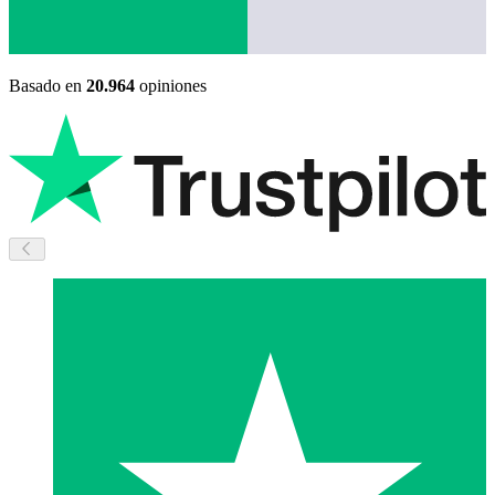
Basado en
20.964
opiniones