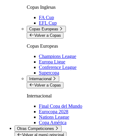
Copas Inglesas
FA Cup
EFL Cup
Copas Europeas
Volver a Copas
Copas Europeas
Champions League
Europa Ligue
Conference League
Supercopa
Internacional
Volver a Copas
Internacional
Final Copa del Mundo
Eurocopa 2028
Nations League
Copa América
Otras Competiciones
Volver al menú principal