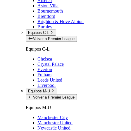
Arsenal
Aston Villa
Bournemouth
Brentford
Brighton & Hove Albion
Burnley
Equipos C-L
Volver a Premier League
Equipos C-L
Chelsea
Crystal Palace
Everton
Fulham
Leeds United
Liverpool
Equipos M-U
Volver a Premier League
Equipos M-U
Manchester City
Manchester United
Newcastle United