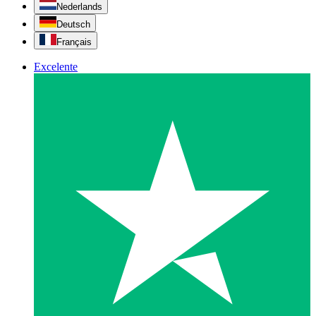
Nederlands
Deutsch
Français
Excelente