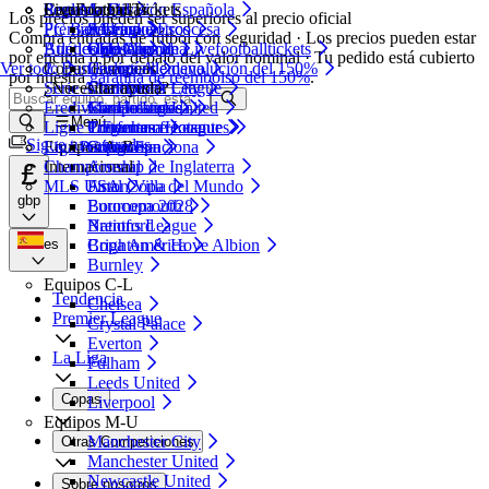
Popular
Real Madrid
Copas Inglesas
Segunda División Española
LiveFootballTickets
Los precios pueden ser superiores al precio oficial
FC Barcelona
Premier League Escocesa
Arsenal
FA Cup
Sobre nosotros
Compra entradas de fútbol con seguridad · Los precios pueden estar
Atlético de Madrid
Bundesliga Alemana
Chelsea
EFL Cup
Opiniones de Livefootballtickets
por encima o por debajo del valor nominal · Tu pedido está cubierto
Ver todo
Copas Europeas
2. Bundesliga Alemana
Liverpool
Garantía de devolución del 150%
por nuestra
garantía de reembolso del 150%
.
Serie A Italiana
¿Necesitar ayuda?
Manchester City
Champions League
Eredivisie Holandesa
Manchester United
Europa Ligue
Contáctanos
Menú
Ligue 1 Francesa
Tottenham Hotspur
Conference League
Preguntas frecuentes
Sigue tus entradas
Equipos A-B
Liga Portuguesa
Supercopa
Cómo Funciona
£
Internacional
Championship de Inglaterra
Arsenal
MLS USA
Aston Villa
Final Copa del Mundo
gbp
Bournemouth
Eurocopa 2028
Brentford
Nations League
es
Brighton & Hove Albion
Copa América
Burnley
Equipos C-L
Tendencia
Chelsea
Premier League
Crystal Palace
Everton
La Liga
Fulham
Leeds United
Copas
Liverpool
Equipos M-U
Manchester City
Otras Competiciones
Manchester United
Newcastle United
Sobre nosotros