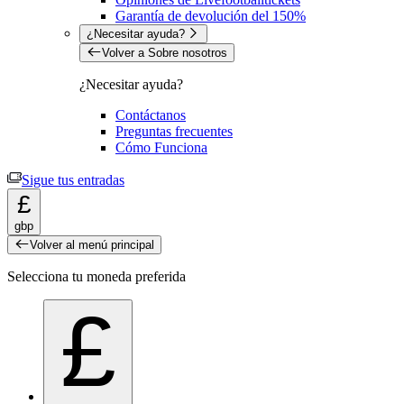
Garantía de devolución del 150%
¿Necesitar ayuda?
Volver a Sobre nosotros
¿Necesitar ayuda?
Contáctanos
Preguntas frecuentes
Cómo Funciona
Sigue tus entradas
£
gbp
Volver al menú principal
Selecciona tu moneda preferida
£