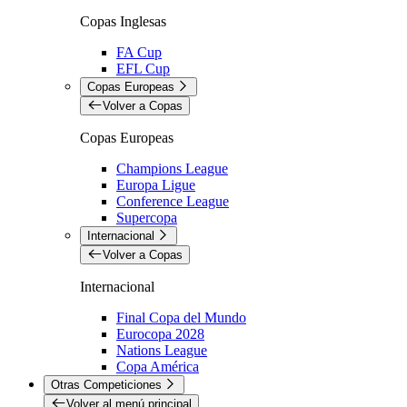
Copas Inglesas
FA Cup
EFL Cup
Copas Europeas
Volver a Copas
Copas Europeas
Champions League
Europa Ligue
Conference League
Supercopa
Internacional
Volver a Copas
Internacional
Final Copa del Mundo
Eurocopa 2028
Nations League
Copa América
Otras Competiciones
Volver al menú principal