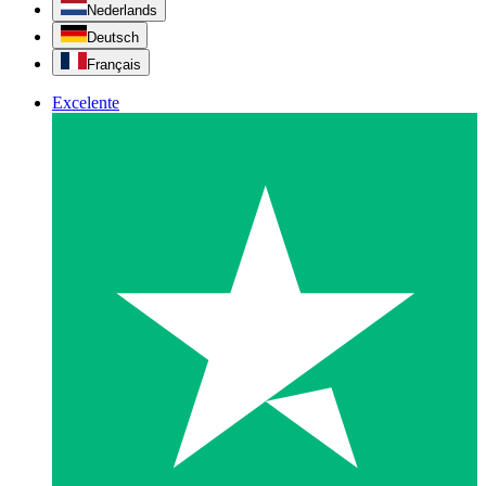
Nederlands
Deutsch
Français
Excelente