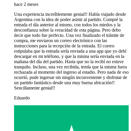
hace 2 meses
Una experiencia increíblemente genial!! Había viajado desde
Argentina con la idea de poder asistir al partido. Compré la
entrada el día anterior al mismo, con todos los miedos y la
desconfianza sobre la veracidad de esta página. Pero debo
decir que todo fue perfecto. Una vez finalizado el trámite de
compra, me enviaron un correo electrónico con las
instrucciones para la recepción de la entrada. El correo
estipulaba que la entrada sería enviada a una app que yo debí
descargar en mi teléfono, y que la misma sería enviada en la
mañana del día del partido. Hasta que no la recibí no estuve
tranquilo. Incluso, una vez recibida, temía que la misma fuera
rechazada al momento del ingreso al estadio. Pero nada de eso
ocurrió, pude ingresar sin ningún inconveniente y disfrutar de
un partido fantástico desde una muy buena ubicación!!
Sencillamente genial!!
Eduardo