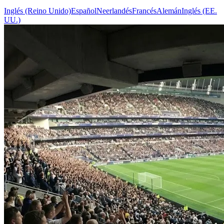
Inglés (Reino Unido)
Español
Neerlandés
Francés
Alemán
Inglés (EE.
UU.)