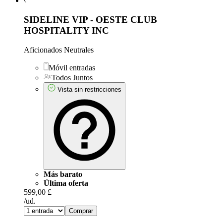
SIDELINE VIP - OESTE CLUB
HOSPITALITY INC
Aficionados Neutrales
Móvil entradas
Todos Juntos
Vista sin restricciones
Más barato
Última oferta
599,00 £
/ud.
Comprar