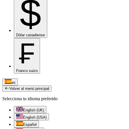
$
Dólar canadiense
₣
Franco suizo
es
Volver al menú principal
Selecciona tu idioma preferido
English (UK)
English (USA)
Español