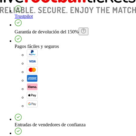
Trustpilot
Garantía de devolución del 150%
Pagos fáciles y seguros
Entradas de vendedores de confianza