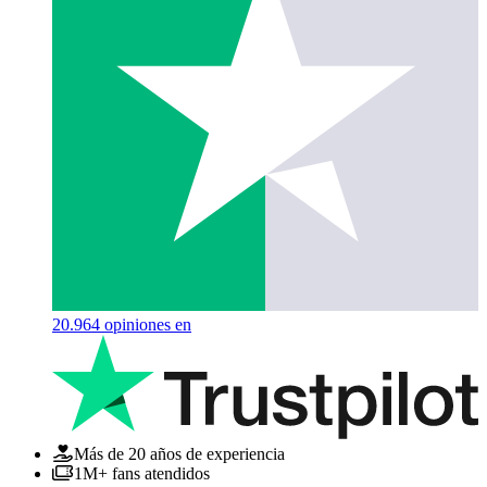
20.964
opiniones en
Más de 20 años de experiencia
1M+ fans atendidos