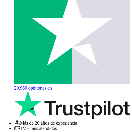
20.966
opiniones en
Más de 20 años de experiencia
1M+ fans atendidos