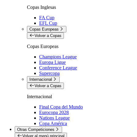
Copas Inglesas
FA Cup
EFL Cup
Copas Europeas
Volver a Copas
Copas Europeas
Champions League
Europa Ligue
Conference League
Supercopa
Internacional
Volver a Copas
Internacional
Final Copa del Mundo
Eurocopa 2028
Nations League
Copa América
Otras Competiciones
Volver al menú principal