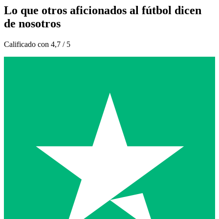
Lo que otros aficionados al fútbol dicen
de nosotros
Calificado con 4,7 / 5