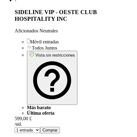
SIDELINE VIP - OESTE CLUB
HOSPITALITY INC
Aficionados Neutrales
Móvil entradas
Todos Juntos
Vista sin restricciones
Más barato
Última oferta
599,00 £
/ud.
Comprar