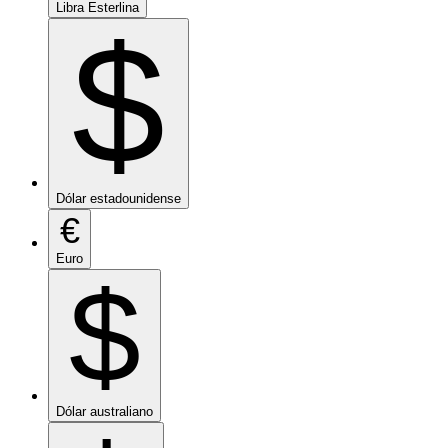
Libra Esterlina
$
Dólar estadounidense
€
Euro
$
Dólar australiano