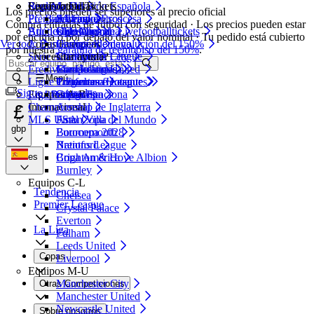
Popular
Real Madrid
Copas Inglesas
Segunda División Española
LiveFootballTickets
Los precios pueden ser superiores al precio oficial
FC Barcelona
Premier League Escocesa
Arsenal
FA Cup
Sobre nosotros
Compra entradas de fútbol con seguridad · Los precios pueden estar
Atlético de Madrid
Bundesliga Alemana
Chelsea
EFL Cup
Opiniones de Livefootballtickets
por encima o por debajo del valor nominal · Tu pedido está cubierto
Ver todo
Copas Europeas
2. Bundesliga Alemana
Liverpool
Garantía de devolución del 150%
por nuestra
garantía de reembolso del 150%
.
Serie A Italiana
¿Necesitar ayuda?
Manchester City
Champions League
Eredivisie Holandesa
Manchester United
Europa Ligue
Contáctanos
Menú
Ligue 1 Francesa
Tottenham Hotspur
Conference League
Preguntas frecuentes
Sigue tus entradas
Equipos A-B
Liga Portuguesa
Supercopa
Cómo Funciona
£
Internacional
Championship de Inglaterra
Arsenal
MLS USA
Aston Villa
Final Copa del Mundo
gbp
Bournemouth
Eurocopa 2028
Brentford
Nations League
es
Brighton & Hove Albion
Copa América
Burnley
Equipos C-L
Tendencia
Chelsea
Premier League
Crystal Palace
Everton
La Liga
Fulham
Leeds United
Copas
Liverpool
Equipos M-U
Manchester City
Otras Competiciones
Manchester United
Newcastle United
Sobre nosotros