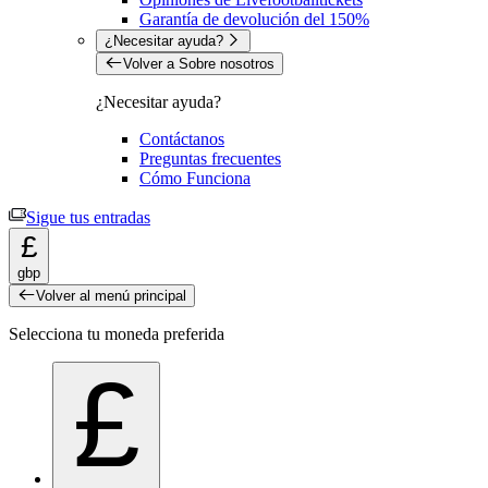
Garantía de devolución del 150%
¿Necesitar ayuda?
Volver a Sobre nosotros
¿Necesitar ayuda?
Contáctanos
Preguntas frecuentes
Cómo Funciona
Sigue tus entradas
£
gbp
Volver al menú principal
Selecciona tu moneda preferida
£