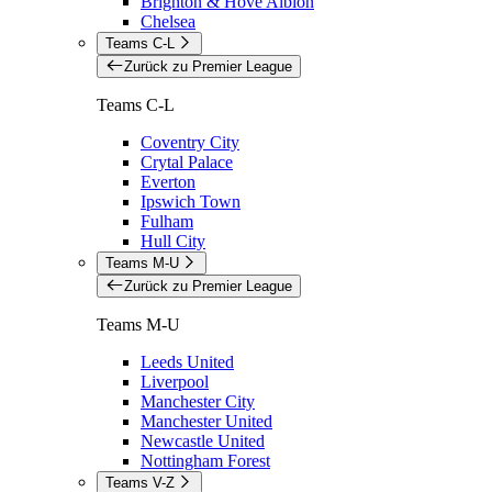
Brighton & Hove Albion
Chelsea
Teams C-L
Zurück zu Premier League
Teams C-L
Coventry City
Crytal Palace
Everton
Ipswich Town
Fulham
Hull City
Teams M-U
Zurück zu Premier League
Teams M-U
Leeds United
Liverpool
Manchester City
Manchester United
Newcastle United
Nottingham Forest
Teams V-Z