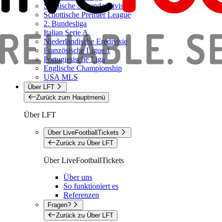
Spanische Segunda Division
Schottische Premier League
2. Bundesliga
Italian Serie A
Niederländische Eredivisie
Französische Ligue 1
Portugiesische Liga
Englische Championship
USA MLS
Über LFT
Zurück zum Hauptmenü
Über LFT
Über LiveFootballTickets
Zurück zu Über LFT
Über LiveFootballTickets
Über uns
So funktioniert es
Referenzen
Fragen?
Zurück zu Über LFT