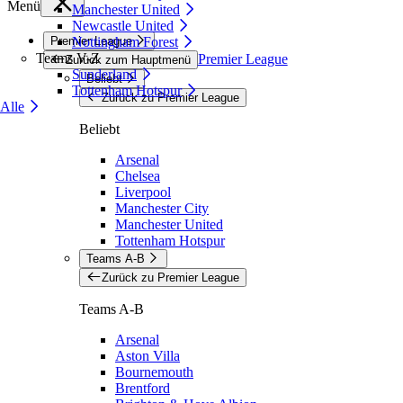
Menü
Manchester United
Newcastle United
Premier League
Nottingham Forest
Teams V-Z
Premier League
Zurück zum Hauptmenü
Sunderland
Beliebt
Tottenham Hotspur
Zurück zu Premier League
Alle
Beliebt
Arsenal
Chelsea
Liverpool
Manchester City
Manchester United
Tottenham Hotspur
Teams A-B
Zurück zu Premier League
Teams A-B
Arsenal
Aston Villa
Bournemouth
Brentford