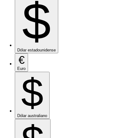
$
Dólar estadounidense
€
Euro
$
Dólar australiano