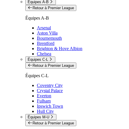
Équipes A-B
Retour à Premier League
Équipes A-B
Arsenal
Aston Villa
Bournemouth
Brentford
Brighton & Hove Albion
Chelsea
Équipes C-L
Retour à Premier League
Équipes C-L
Coventry City
Crystal Palace
Everton
Fulham
Ipswich Town
Hull City
Équipes M-U
Retour à Premier League