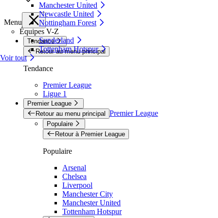
Manchester United
Newcastle United
Menu
Nottingham Forest
Équipes V-Z
Sunderland
Tendance
Tottenham Hotspur
Retour au menu principal
Voir tout
Tendance
Premier League
Ligue 1
Premier League
Premier League
Retour au menu principal
Populaire
Retour à Premier League
Populaire
Arsenal
Chelsea
Liverpool
Manchester City
Manchester United
Tottenham Hotspur