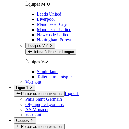
Équipes M-U
Leeds United
Liverpool
Manchester City
Manchester United
Newcastle United
Nottingham Forest
Équipes V-Z
Retour à Premier League
Équipes V-Z
Sunderland
Tottenham Hotspur
Voir tout
Ligue 1
Ligue 1
Retour au menu principal
Paris Saint-Germain
Olympique Lyonnais
AS Monaco
Voir tout
Coupes
Retour au menu principal