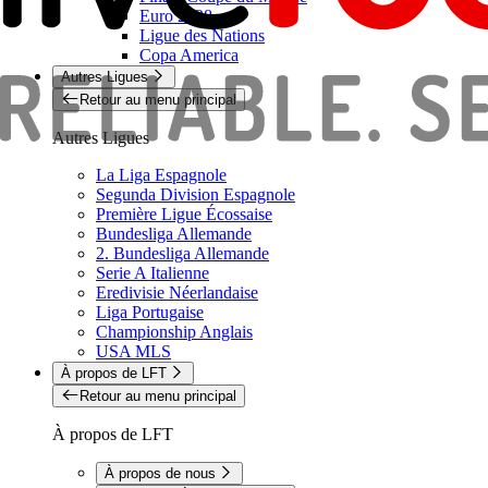
Euro 2028
Ligue des Nations
Copa America
Autres Ligues
Retour au menu principal
Autres Ligues
La Liga Espagnole
Segunda Division Espagnole
Première Ligue Écossaise
Bundesliga Allemande
2. Bundesliga Allemande
Serie A Italienne
Eredivisie Néerlandaise
Liga Portugaise
Championship Anglais
USA MLS
À propos de LFT
Retour au menu principal
À propos de LFT
À propos de nous