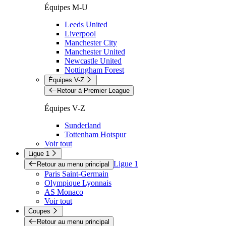
Équipes M-U
Leeds United
Liverpool
Manchester City
Manchester United
Newcastle United
Nottingham Forest
Équipes V-Z
Retour à Premier League
Équipes V-Z
Sunderland
Tottenham Hotspur
Voir tout
Ligue 1
Ligue 1
Retour au menu principal
Paris Saint-Germain
Olympique Lyonnais
AS Monaco
Voir tout
Coupes
Retour au menu principal