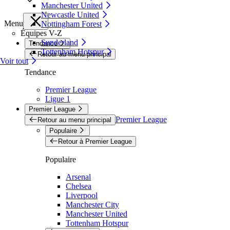
Manchester United
Newcastle United
Menu
Nottingham Forest
Équipes V-Z
Sunderland
Tendance
Tottenham Hotspur
Retour au menu principal
Voir tout
Tendance
Premier League
Ligue 1
Premier League
Premier League
Retour au menu principal
Populaire
Retour à Premier League
Populaire
Arsenal
Chelsea
Liverpool
Manchester City
Manchester United
Tottenham Hotspur