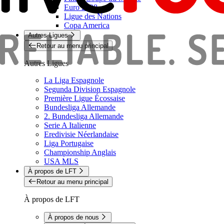
Euro 2028
Ligue des Nations
Copa America
Autres Ligues
Retour au menu principal
Autres Ligues
La Liga Espagnole
Segunda Division Espagnole
Première Ligue Écossaise
Bundesliga Allemande
2. Bundesliga Allemande
Serie A Italienne
Eredivisie Néerlandaise
Liga Portugaise
Championship Anglais
USA MLS
À propos de LFT
Retour au menu principal
À propos de LFT
À propos de nous