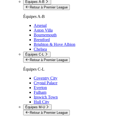
Équipes A-B
Retour à Premier League
Équipes A-B
Arsenal
Aston Villa
Bournemouth
Brentford
Brighton & Hove Albion
Chelsea
Équipes C-L
Retour à Premier League
Équipes C-L
Coventry City
Crystal Palace
Everton
Fulham
Ipswich Town
Hull City
Équipes M-U
Retour à Premier League