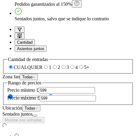
Pedidos garantizados al 150%
Sentados juntos, salvo que se indique lo contrario
Cantidad
Asientos juntos
Cantidad de entradas
CUALQUIER
1
2
3
4
5+
Zona fan
Todas
Rango de precios
Precio mínimo
£
Precio máximo
£
Ubicación
Todas
Sentados juntos
Mostrar mis entradas