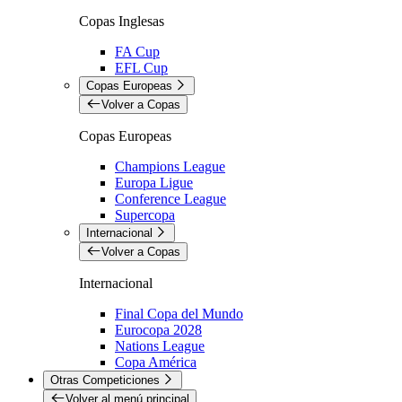
Copas Inglesas
FA Cup
EFL Cup
Copas Europeas
Volver a Copas
Copas Europeas
Champions League
Europa Ligue
Conference League
Supercopa
Internacional
Volver a Copas
Internacional
Final Copa del Mundo
Eurocopa 2028
Nations League
Copa América
Otras Competiciones
Volver al menú principal