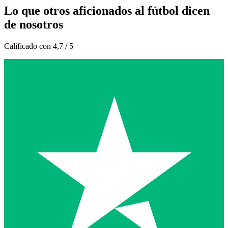
Lo que otros aficionados al fútbol dicen
de nosotros
Calificado con 4,7 / 5