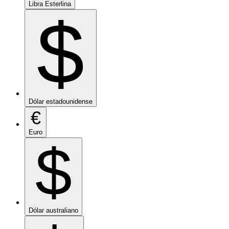
Libra Esterlina
$
Dólar estadounidense
€
Euro
$
Dólar australiano