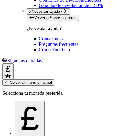
Garantía de devolución del 150%
¿Necesitar ayuda?
Volver a Sobre nosotros
¿Necesitar ayuda?
Contáctanos
Preguntas frecuentes
Cómo Funciona
Sigue tus entradas
£
gbp
Volver al menú principal
Selecciona tu moneda preferida
£