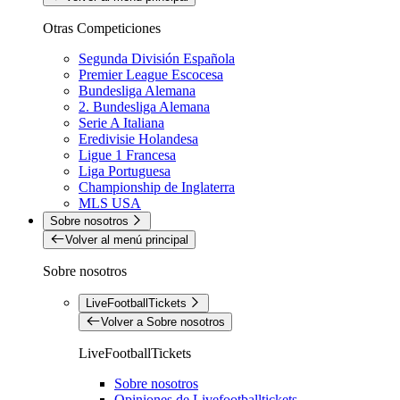
Otras Competiciones
Segunda División Española
Premier League Escocesa
Bundesliga Alemana
2. Bundesliga Alemana
Serie A Italiana
Eredivisie Holandesa
Ligue 1 Francesa
Liga Portuguesa
Championship de Inglaterra
MLS USA
Sobre nosotros
Volver al menú principal
Sobre nosotros
LiveFootballTickets
Volver a Sobre nosotros
LiveFootballTickets
Sobre nosotros
Opiniones de Livefootballtickets