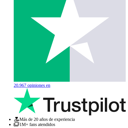
20.967
opiniones en
Más de 20 años de experiencia
1M+ fans atendidos