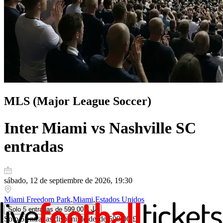
MLS (Major League Soccer)
Inter Miami vs Nashville SC
entradas
sábado, 12 de septiembre de 2026, 19:30
Miami Freedom Park
,
Miami
,
Estados Unidos
Solo 5 entradas
de
599,00 £
Solo 5 entradas
disponible desde
599,00 £