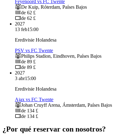
Feyenoord vs FC Twente
De Kuip
,
Róterdam
,
Países Bajos
de 62 £
de 62 £
2027
13 feb
15:00
Eredivisie Holandesa
PSV vs FC Twente
Philips Stadion
,
Eindhoven
,
Países Bajos
de 89 £
de 89 £
2027
3 abr
15:00
Eredivisie Holandesa
Ajax vs FC Twente
Johan Cruyff Arena
,
Ámsterdam
,
Países Bajos
de 134 £
de 134 £
¿Por qué reservar con nosotros?