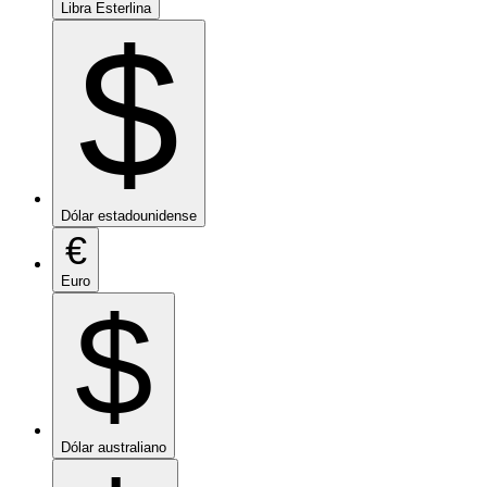
Libra Esterlina
$
Dólar estadounidense
€
Euro
$
Dólar australiano