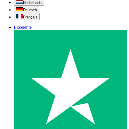
Nederlands
Deutsch
Français
Excelente