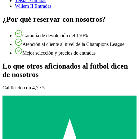
Telstar Entradas
Willem II Entradas
¿Por qué reservar con nosotros?
Garantía de devolución del 150%
Atención al cliente al nivel de la Champions League
Mejor selección y precios de entradas
Lo que otros aficionados al fútbol dicen
de nosotros
Calificado con 4,7 / 5