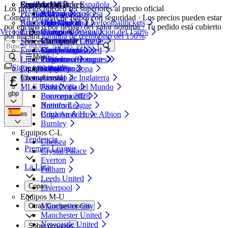
Popular
Real Madrid
Copas Inglesas
Segunda División Española
LiveFootballTickets
Los precios pueden ser superiores al precio oficial
FC Barcelona
Premier League Escocesa
Arsenal
FA Cup
Sobre nosotros
Compra entradas de fútbol con seguridad · Los precios pueden estar
Atlético de Madrid
Bundesliga Alemana
Chelsea
EFL Cup
Opiniones de Livefootballtickets
por encima o por debajo del valor nominal · Tu pedido está cubierto
Ver todo
Copas Europeas
2. Bundesliga Alemana
Liverpool
Garantía de devolución del 150%
por nuestra
garantía de reembolso del 150%
.
Serie A Italiana
¿Necesitar ayuda?
Manchester City
Champions League
Eredivisie Holandesa
Manchester United
Europa Ligue
Contáctanos
Menú
Ligue 1 Francesa
Tottenham Hotspur
Conference League
Preguntas frecuentes
Sigue tus entradas
Equipos A-B
Liga Portuguesa
Supercopa
Cómo Funciona
£
Internacional
Championship de Inglaterra
Arsenal
MLS USA
Aston Villa
Final Copa del Mundo
gbp
Bournemouth
Eurocopa 2028
Brentford
Nations League
es
Brighton & Hove Albion
Copa América
Burnley
Equipos C-L
Tendencia
Chelsea
Premier League
Crystal Palace
Everton
La Liga
Fulham
Leeds United
Copas
Liverpool
Equipos M-U
Manchester City
Otras Competiciones
Manchester United
Newcastle United
Sobre nosotros