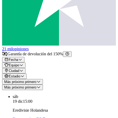
21 mil
opiniones
Garantía de devolución del 150%
Fecha
Equipo
Ciudad
Estadio
Más próximo primero
Más próximo primero
sáb
19 dic
15:00
Eredivisie Holandesa