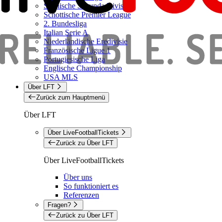
Spanische Segunda Division
Schottische Premier League
2. Bundesliga
Italian Serie A
Niederländische Eredivisie
Französische Ligue 1
Portugiesische Liga
Englische Championship
USA MLS
Über LFT
Zurück zum Hauptmenü
Über LFT
Über LiveFootballTickets
Zurück zu Über LFT
Über LiveFootballTickets
Über uns
So funktioniert es
Referenzen
Fragen?
Zurück zu Über LFT