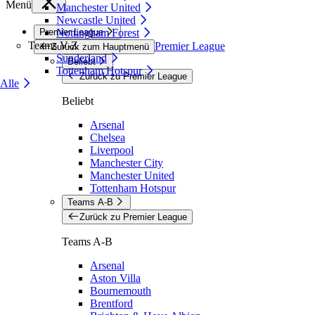
Menü
Manchester United
Newcastle United
Premier League
Nottingham Forest
Teams V-Z
Premier League
Zurück zum Hauptmenü
Sunderland
Beliebt
Tottenham Hotspur
Zurück zu Premier League
Alle
Beliebt
Arsenal
Chelsea
Liverpool
Manchester City
Manchester United
Tottenham Hotspur
Teams A-B
Zurück zu Premier League
Teams A-B
Arsenal
Aston Villa
Bournemouth
Brentford