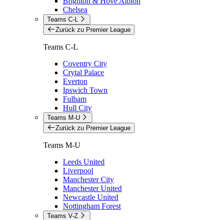
Brighton & Hove Albion
Chelsea
Teams C-L
Zurück zu Premier League
Teams C-L
Coventry City
Crytal Palace
Everton
Ipswich Town
Fulham
Hull City
Teams M-U
Zurück zu Premier League
Teams M-U
Leeds United
Liverpool
Manchester City
Manchester United
Newcastle United
Nottingham Forest
Teams V-Z