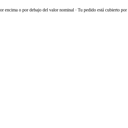
or encima o por debajo del valor nominal · Tu pedido está cubierto por