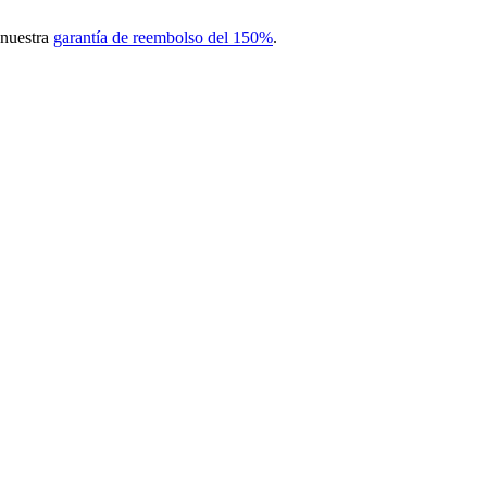
 nuestra
garantía de reembolso del 150%
.