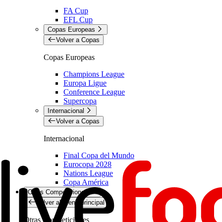
FA Cup
EFL Cup
Copas Europeas
Volver a Copas
Copas Europeas
Champions League
Europa Ligue
Conference League
Supercopa
Internacional
Volver a Copas
Internacional
Final Copa del Mundo
Eurocopa 2028
Nations League
Copa América
Otras Competiciones
Volver al menú principal
Otras Competiciones