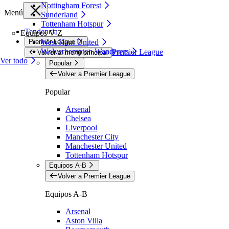
Nottingham Forest
Menú
Sunderland
Tottenham Hotspur
Tendencia
Equipos V-Z
Premier League
West Ham United
Wolverhampton Wanderers
Premier League
Volver al menú principal
Ver todo
Popular
Volver a Premier League
Popular
Arsenal
Chelsea
Liverpool
Manchester City
Manchester United
Tottenham Hotspur
Equipos A-B
Volver a Premier League
Equipos A-B
Arsenal
Aston Villa