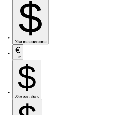
$
Dólar estadounidense
€
Euro
$
Dólar australiano