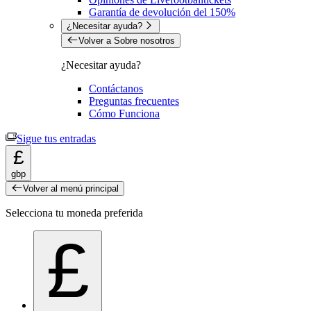
Garantía de devolución del 150%
¿Necesitar ayuda?
Volver a Sobre nosotros
¿Necesitar ayuda?
Contáctanos
Preguntas frecuentes
Cómo Funciona
Sigue tus entradas
£
gbp
Volver al menú principal
Selecciona tu moneda preferida
£