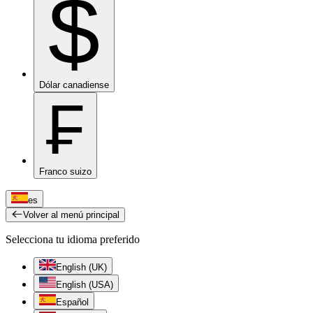
$
Dólar canadiense
₣
Franco suizo
es
Volver al menú principal
Selecciona tu idioma preferido
English (UK)
English (USA)
Español