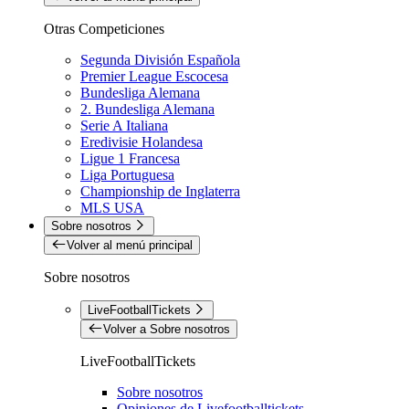
Otras Competiciones
Segunda División Española
Premier League Escocesa
Bundesliga Alemana
2. Bundesliga Alemana
Serie A Italiana
Eredivisie Holandesa
Ligue 1 Francesa
Liga Portuguesa
Championship de Inglaterra
MLS USA
Sobre nosotros
Volver al menú principal
Sobre nosotros
LiveFootballTickets
Volver a Sobre nosotros
LiveFootballTickets
Sobre nosotros
Opiniones de Livefootballtickets