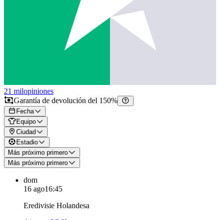
21 mil
opiniones
Garantía de devolución del 150%
Fecha
Equipo
Ciudad
Estadio
Más próximo primero
Más próximo primero
dom
16 ago
16:45
Eredivisie Holandesa