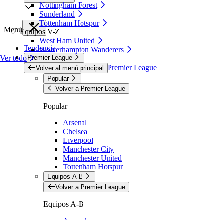
Nottingham Forest
Sunderland
Tottenham Hotspur
Menú
Equipos V-Z
West Ham United
Tendencia
Wolverhampton Wanderers
Premier League
Ver todo
Premier League
Volver al menú principal
Popular
Volver a Premier League
Popular
Arsenal
Chelsea
Liverpool
Manchester City
Manchester United
Tottenham Hotspur
Equipos A-B
Volver a Premier League
Equipos A-B