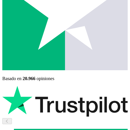
Basado en
20.966
opiniones