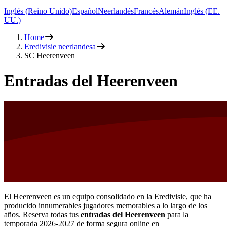
Inglés (Reino Unido)
Español
Neerlandés
Francés
Alemán
Inglés (EE.
UU.)
Home
Eredivisie neerlandesa
SC Heerenveen
Entradas del Heerenveen
El Heerenveen es un equipo consolidado en la Eredivisie, que ha
producido innumerables jugadores memorables a lo largo de los
años. Reserva todas tus
entradas del Heerenveen
para la
temporada
2026-2027
de forma segura online en