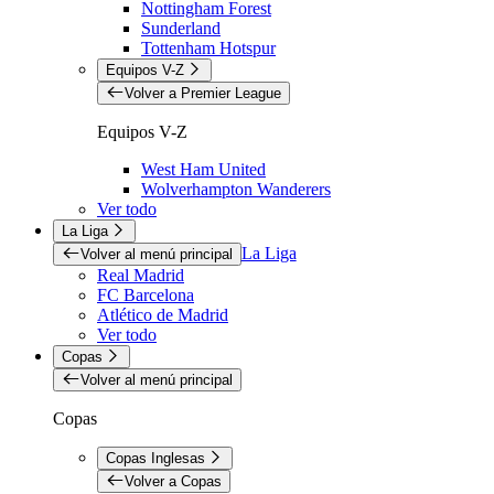
Nottingham Forest
Sunderland
Tottenham Hotspur
Equipos V-Z
Volver a Premier League
Equipos V-Z
West Ham United
Wolverhampton Wanderers
Ver todo
La Liga
La Liga
Volver al menú principal
Real Madrid
FC Barcelona
Atlético de Madrid
Ver todo
Copas
Volver al menú principal
Copas
Copas Inglesas
Volver a Copas