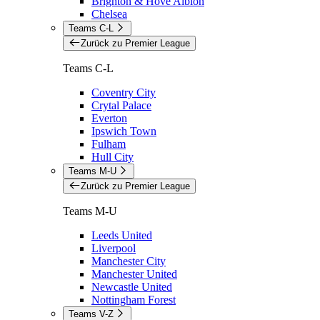
Brighton & Hove Albion
Chelsea
Teams C-L
Zurück zu Premier League
Teams C-L
Coventry City
Crytal Palace
Everton
Ipswich Town
Fulham
Hull City
Teams M-U
Zurück zu Premier League
Teams M-U
Leeds United
Liverpool
Manchester City
Manchester United
Newcastle United
Nottingham Forest
Teams V-Z