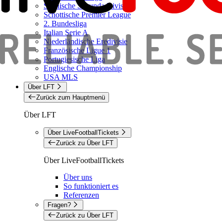
Spanische Segunda Division
Schottische Premier League
2. Bundesliga
Italian Serie A
Niederländische Eredivisie
Französische Ligue 1
Portugiesische Liga
Englische Championship
USA MLS
Über LFT
Zurück zum Hauptmenü
Über LFT
Über LiveFootballTickets
Zurück zu Über LFT
Über LiveFootballTickets
Über uns
So funktioniert es
Referenzen
Fragen?
Zurück zu Über LFT