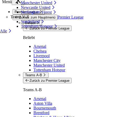
Menü
Manchester United
Newcastle United
Premier League
Nottingham Forest
Teams V-Z
Premier League
Zurück zum Hauptmenü
Sunderland
Beliebt
Tottenham Hotspur
Zurück zu Premier League
Alle
Beliebt
Arsenal
Chelsea
Liverpool
Manchester City
Manchester United
Tottenham Hotspur
Teams A-B
Zurück zu Premier League
Teams A-B
Arsenal
Aston Villa
Bournemouth
Brentford