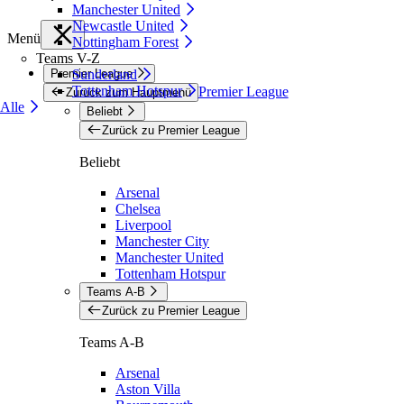
Manchester United
Newcastle United
Menü
Nottingham Forest
Teams V-Z
Premier League
Sunderland
Tottenham Hotspur
Premier League
Zurück zum Hauptmenü
Alle
Beliebt
Zurück zu Premier League
Beliebt
Arsenal
Chelsea
Liverpool
Manchester City
Manchester United
Tottenham Hotspur
Teams A-B
Zurück zu Premier League
Teams A-B
Arsenal
Aston Villa