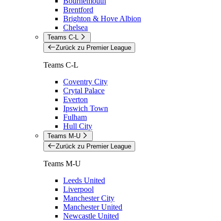
Bournemouth
Brentford
Brighton & Hove Albion
Chelsea
Teams C-L
Zurück zu Premier League
Teams C-L
Coventry City
Crytal Palace
Everton
Ipswich Town
Fulham
Hull City
Teams M-U
Zurück zu Premier League
Teams M-U
Leeds United
Liverpool
Manchester City
Manchester United
Newcastle United