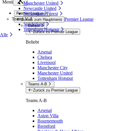
Menü
Manchester United
Newcastle United
Premier League
Nottingham Forest
Teams V-Z
Premier League
Zurück zum Hauptmenü
Sunderland
Beliebt
Tottenham Hotspur
Zurück zu Premier League
Alle
Beliebt
Arsenal
Chelsea
Liverpool
Manchester City
Manchester United
Tottenham Hotspur
Teams A-B
Zurück zu Premier League
Teams A-B
Arsenal
Aston Villa
Bournemouth
Brentford