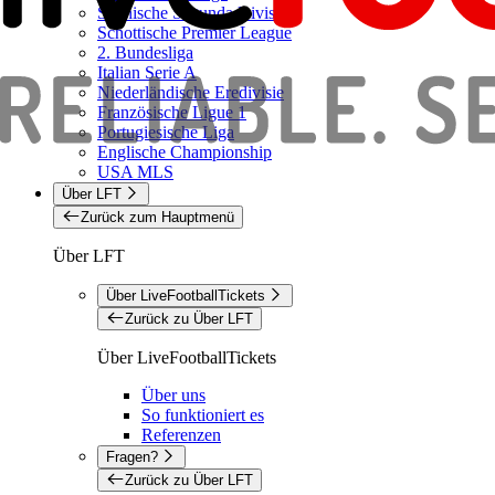
Spanische Segunda Division
Schottische Premier League
2. Bundesliga
Italian Serie A
Niederländische Eredivisie
Französische Ligue 1
Portugiesische Liga
Englische Championship
USA MLS
Über LFT
Zurück zum Hauptmenü
Über LFT
Über LiveFootballTickets
Zurück zu Über LFT
Über LiveFootballTickets
Über uns
So funktioniert es
Referenzen
Fragen?
Zurück zu Über LFT