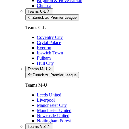
Brighton & Hove Albion
Chelsea
Teams C-L
Zurück zu Premier League
Teams C-L
Coventry City
Crytal Palace
Everton
Ipswich Town
Fulham
Hull City
Teams M-U
Zurück zu Premier League
Teams M-U
Leeds United
Liverpool
Manchester City
Manchester United
Newcastle United
Nottingham Forest
Teams V-Z