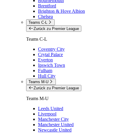
Bournemouth
Brentford
Brighton & Hove Albion
Chelsea
Teams C-L
Zurück zu Premier League
Teams C-L
Coventry City
Crytal Palace
Everton
Ipswich Town
Fulham
Hull City
Teams M-U
Zurück zu Premier League
Teams M-U
Leeds United
Liverpool
Manchester City
Manchester United
Newcastle United