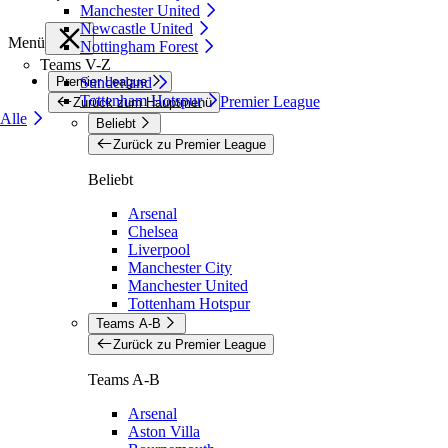
Manchester United
Newcastle United
Menü
Nottingham Forest
Teams V-Z
Premier League
Sunderland
Tottenham Hotspur
Premier League
Zurück zum Hauptmenü
Alle
Beliebt
Zurück zu Premier League
Beliebt
Arsenal
Chelsea
Liverpool
Manchester City
Manchester United
Tottenham Hotspur
Teams A-B
Zurück zu Premier League
Teams A-B
Arsenal
Aston Villa