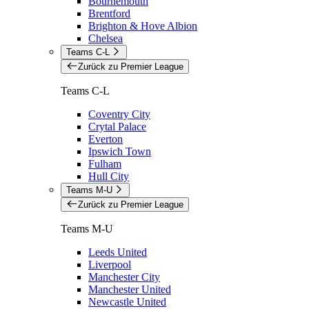
Bournemouth
Brentford
Brighton & Hove Albion
Chelsea
Teams C-L
Zurück zu Premier League
Teams C-L
Coventry City
Crytal Palace
Everton
Ipswich Town
Fulham
Hull City
Teams M-U
Zurück zu Premier League
Teams M-U
Leeds United
Liverpool
Manchester City
Manchester United
Newcastle United