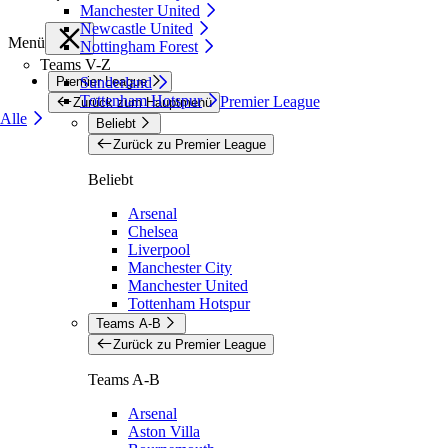
Manchester United
Newcastle United
Menü
Nottingham Forest
Teams V-Z
Premier League
Sunderland
Tottenham Hotspur
Premier League
Zurück zum Hauptmenü
Alle
Beliebt
Zurück zu Premier League
Beliebt
Arsenal
Chelsea
Liverpool
Manchester City
Manchester United
Tottenham Hotspur
Teams A-B
Zurück zu Premier League
Teams A-B
Arsenal
Aston Villa