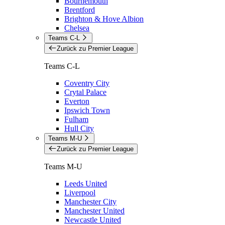
Bournemouth
Brentford
Brighton & Hove Albion
Chelsea
Teams C-L
Zurück zu Premier League
Teams C-L
Coventry City
Crytal Palace
Everton
Ipswich Town
Fulham
Hull City
Teams M-U
Zurück zu Premier League
Teams M-U
Leeds United
Liverpool
Manchester City
Manchester United
Newcastle United