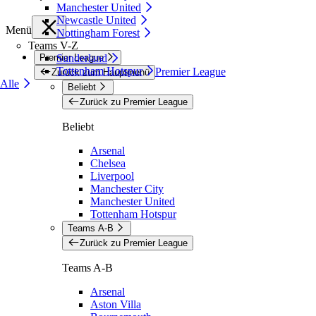
Manchester United
Newcastle United
Menü
Nottingham Forest
Teams V-Z
Premier League
Sunderland
Tottenham Hotspur
Premier League
Zurück zum Hauptmenü
Alle
Beliebt
Zurück zu Premier League
Beliebt
Arsenal
Chelsea
Liverpool
Manchester City
Manchester United
Tottenham Hotspur
Teams A-B
Zurück zu Premier League
Teams A-B
Arsenal
Aston Villa