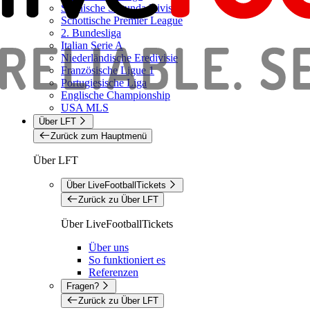
Spanische Segunda Division
Schottische Premier League
2. Bundesliga
Italian Serie A
Niederländische Eredivisie
Französische Ligue 1
Portugiesische Liga
Englische Championship
USA MLS
Über LFT
Zurück zum Hauptmenü
Über LFT
Über LiveFootballTickets
Zurück zu Über LFT
Über LiveFootballTickets
Über uns
So funktioniert es
Referenzen
Fragen?
Zurück zu Über LFT