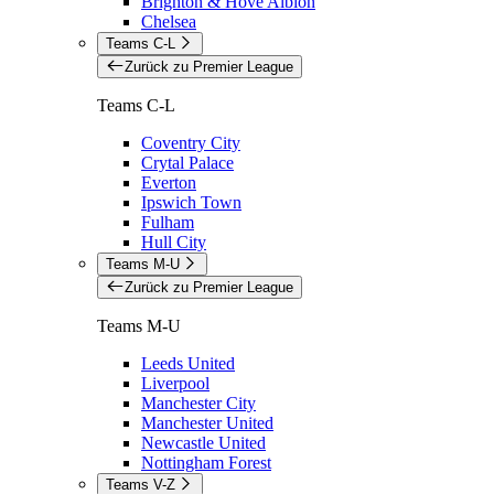
Brighton & Hove Albion
Chelsea
Teams C-L
Zurück zu Premier League
Teams C-L
Coventry City
Crytal Palace
Everton
Ipswich Town
Fulham
Hull City
Teams M-U
Zurück zu Premier League
Teams M-U
Leeds United
Liverpool
Manchester City
Manchester United
Newcastle United
Nottingham Forest
Teams V-Z