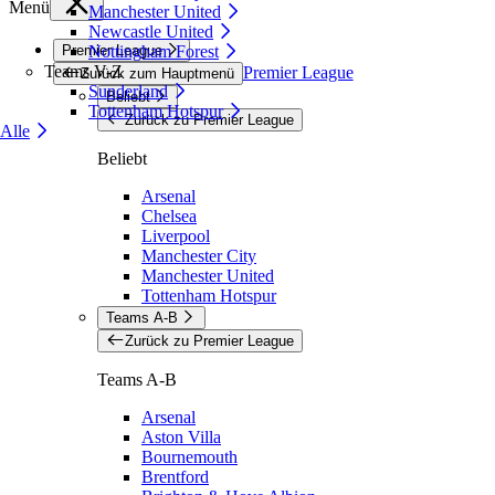
Menü
Manchester United
Newcastle United
Premier League
Nottingham Forest
Teams V-Z
Premier League
Zurück zum Hauptmenü
Sunderland
Beliebt
Tottenham Hotspur
Zurück zu Premier League
Alle
Beliebt
Arsenal
Chelsea
Liverpool
Manchester City
Manchester United
Tottenham Hotspur
Teams A-B
Zurück zu Premier League
Teams A-B
Arsenal
Aston Villa
Bournemouth
Brentford