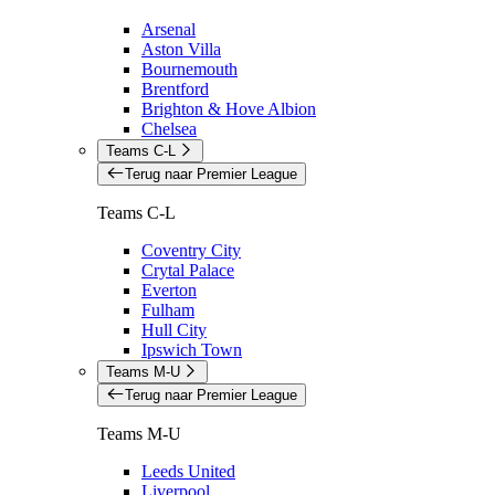
Arsenal
Aston Villa
Bournemouth
Brentford
Brighton & Hove Albion
Chelsea
Teams C-L
Terug naar Premier League
Teams C-L
Coventry City
Crytal Palace
Everton
Fulham
Hull City
Ipswich Town
Teams M-U
Terug naar Premier League
Teams M-U
Leeds United
Liverpool