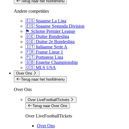
Terug naar het hoofdmenu
Andere competities
🇪🇸 Spaanse La Liga
🇪🇸 Spaanse Segunda Division
🏴󠁧󠁢󠁳󠁣󠁴󠁿 Schotse Premier League
🇩🇪 Duitse Bundesliga
🇩🇪 Duitse 2e Bundesliga
🇮🇹 Italiaanse Serie A
🇫🇷 Franse Ligue 1
🇵🇹 Portugese Liga
🇬🇧 Engelse Championship
🇺🇸 MLS USA
Over Ons
Terug naar het hoofdmenu
Over Ons
Over LiveFootballTickets
Terug naar Over Ons
Over LiveFootballTickets
Over Ons