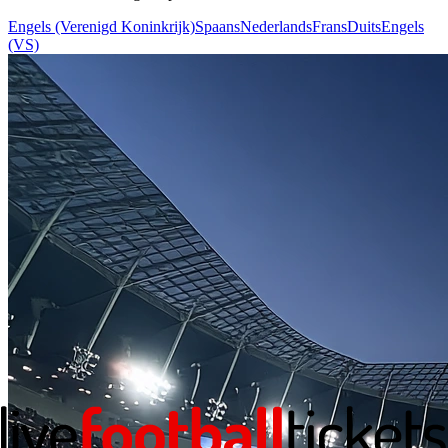
Engels (Verenigd Koninkrijk)
Spaans
Nederlands
Frans
Duits
Engels
(VS)