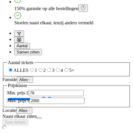
150% garantie op alle bestellingen
Stoelen naast elkaar, tenzij anders vermeld
Aantal
Samen zitten
Aantal tickets
ALLES
1
2
3
4
5+
Fanside
Alles
Prijsklasse
Min. prijs
£
Max. prijs
£
Locatie
Alles
Naast elkaar zitten
Toon tickets