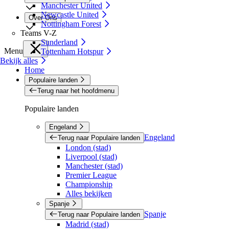
Manchester United
Newcastle United
Over Ons
Nottingham Forest
Teams V-Z
Sunderland
Menu
Tottenham Hotspur
Bekijk alles
Home
Populaire landen
Terug naar het hoofdmenu
Populaire landen
Engeland
Engeland
Terug naar Populaire landen
London (stad)
Liverpool (stad)
Manchester (stad)
Premier League
Championship
Alles bekijken
Spanje
Spanje
Terug naar Populaire landen
Madrid (stad)