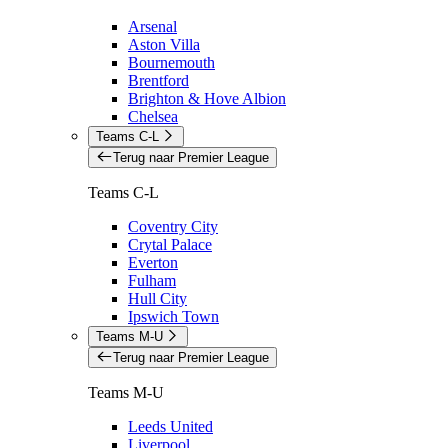
Arsenal
Aston Villa
Bournemouth
Brentford
Brighton & Hove Albion
Chelsea
Teams C-L
Terug naar Premier League
Teams C-L
Coventry City
Crytal Palace
Everton
Fulham
Hull City
Ipswich Town
Teams M-U
Terug naar Premier League
Teams M-U
Leeds United
Liverpool