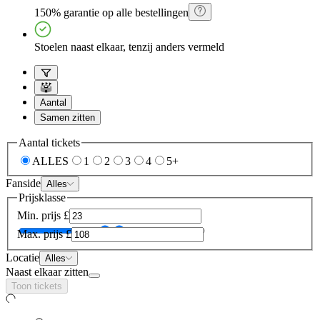
150% garantie op alle bestellingen
Stoelen naast elkaar, tenzij anders vermeld
Aantal
Samen zitten
Aantal tickets
ALLES
1
2
3
4
5+
Fanside
Alles
Prijsklasse
Min. prijs
£
Max. prijs
£
Locatie
Alles
Naast elkaar zitten
Toon tickets