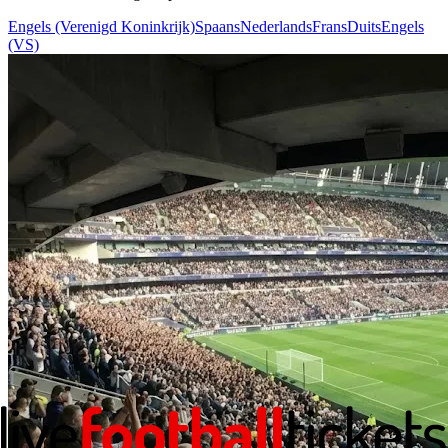
Engels (Verenigd Koninkrijk)
Spaans
Nederlands
Frans
Duits
Engels
(VS)