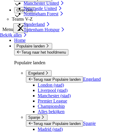
Manchester United
Newcastle United
Over Ons
Nottingham Forest
Teams V-Z
Sunderland
Menu
Tottenham Hotspur
Bekijk alles
Home
Populaire landen
Terug naar het hoofdmenu
Populaire landen
Engeland
Engeland
Terug naar Populaire landen
London (stad)
Liverpool (stad)
Manchester (stad)
Premier League
Championship
Alles bekijken
Spanje
Spanje
Terug naar Populaire landen
Madrid (stad)