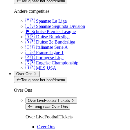
Terug naar het hoofdmenu
Andere competities
🇪🇸 Spaanse La Liga
🇪🇸 Spaanse Segunda Division
🏴󠁧󠁢󠁳󠁣󠁴󠁿 Schotse Premier League
🇩🇪 Duitse Bundesliga
🇩🇪 Duitse 2e Bundesliga
🇮🇹 Italiaanse Serie A
🇫🇷 Franse Ligue 1
🇵🇹 Portugese Liga
🇬🇧 Engelse Championship
🇺🇸 MLS USA
Over Ons
Terug naar het hoofdmenu
Over Ons
Over LiveFootballTickets
Terug naar Over Ons
Over LiveFootballTickets
Over Ons