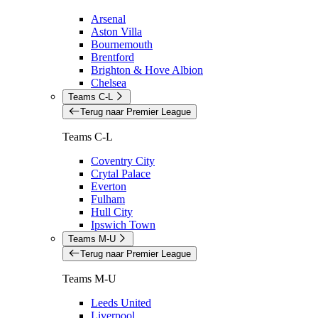
Arsenal
Aston Villa
Bournemouth
Brentford
Brighton & Hove Albion
Chelsea
Teams C-L
Terug naar Premier League
Teams C-L
Coventry City
Crytal Palace
Everton
Fulham
Hull City
Ipswich Town
Teams M-U
Terug naar Premier League
Teams M-U
Leeds United
Liverpool