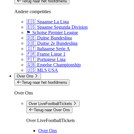
Terug naar het hoofdmenu
Andere competities
🇪🇸 Spaanse La Liga
🇪🇸 Spaanse Segunda Division
🏴󠁧󠁢󠁳󠁣󠁴󠁿 Schotse Premier League
🇩🇪 Duitse Bundesliga
🇩🇪 Duitse 2e Bundesliga
🇮🇹 Italiaanse Serie A
🇫🇷 Franse Ligue 1
🇵🇹 Portugese Liga
🇬🇧 Engelse Championship
🇺🇸 MLS USA
Over Ons
Terug naar het hoofdmenu
Over Ons
Over LiveFootballTickets
Terug naar Over Ons
Over LiveFootballTickets
Over Ons