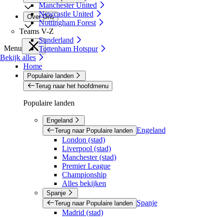
Manchester United
Newcastle United
Over Ons
Nottingham Forest
Teams V-Z
Sunderland
Menu
Tottenham Hotspur
Bekijk alles
Home
Populaire landen
Terug naar het hoofdmenu
Populaire landen
Engeland
Engeland
Terug naar Populaire landen
London (stad)
Liverpool (stad)
Manchester (stad)
Premier League
Championship
Alles bekijken
Spanje
Spanje
Terug naar Populaire landen
Madrid (stad)