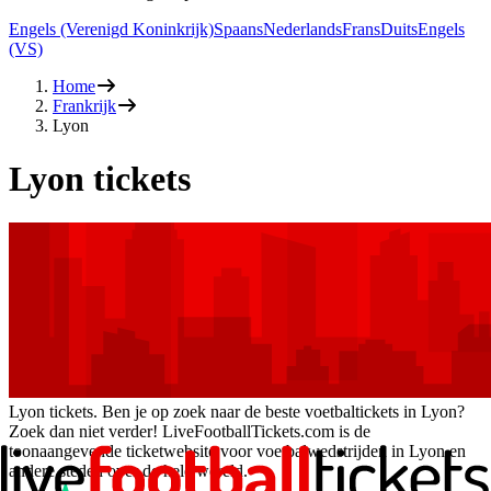
Engels (Verenigd Koninkrijk)
Spaans
Nederlands
Frans
Duits
Engels
(VS)
Home
Frankrijk
Lyon
Lyon tickets
Lyon tickets. Ben je op zoek naar de beste voetbaltickets in Lyon?
Zoek dan niet verder! LiveFootballTickets.com is de
toonaangevende ticketwebsite voor voetbalwedstrijden in Lyon en
andere steden over de hele wereld.