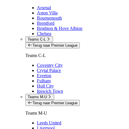
Arsenal
Aston Villa
Bournemouth
Brentford
Brighton & Hove Albion
Chelsea
Teams C-L
Terug naar Premier League
Teams C-L
Coventry City
Crytal Palace
Everton
Fulham
Hull City
Ipswich Town
Teams M-U
Terug naar Premier League
Teams M-U
Leeds United
Liverpool