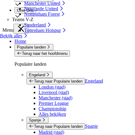
Manchester United
Newcastle United
Over Ons
Nottingham Forest
Teams V-Z
Sunderland
Menu
Tottenham Hotspur
Bekijk alles
Home
Populaire landen
Terug naar het hoofdmenu
Populaire landen
Engeland
Engeland
Terug naar Populaire landen
London (stad)
Liverpool (stad)
Manchester (stad)
Premier League
Championship
Alles bekijken
Spanje
Spanje
Terug naar Populaire landen
Madrid (stad)