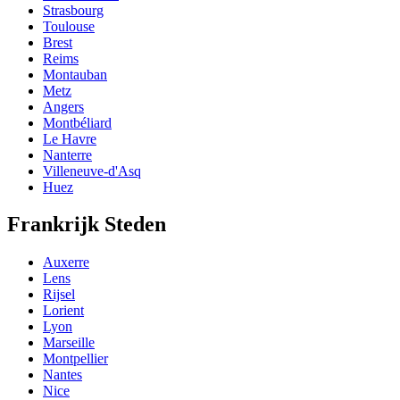
Strasbourg
Toulouse
Brest
Reims
Montauban
Metz
Angers
Montbéliard
Le Havre
Nanterre
Villeneuve-d'Asq
Huez
Frankrijk Steden
Auxerre
Lens
Rijsel
Lorient
Lyon
Marseille
Montpellier
Nantes
Nice