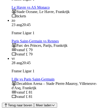
Le Havre vs AS Monaco
Stade Oceane
,
Le Havre
,
Frankrijk
tickets
zo
23 aug
20:45
Franse Ligue 1
Paris Saint-Germain vs Rennes
Parc des Princes
,
Parijs
,
Frankrijk
vanaf £ 79
vanaf £ 79
vr
28 aug
20:45
Franse Ligue 1
Lille vs Paris Saint-Germain
Decathlon Arena – Stade Pierre‑Mauroy
,
Villeneuve-
d'Asq
,
Frankrijk
vanaf £ 81
vanaf £ 81
Terug naar boven
Meer laden