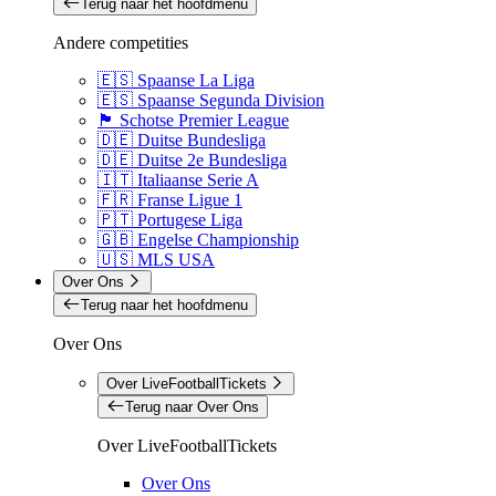
Terug naar het hoofdmenu
Andere competities
🇪🇸 Spaanse La Liga
🇪🇸 Spaanse Segunda Division
🏴󠁧󠁢󠁳󠁣󠁴󠁿 Schotse Premier League
🇩🇪 Duitse Bundesliga
🇩🇪 Duitse 2e Bundesliga
🇮🇹 Italiaanse Serie A
🇫🇷 Franse Ligue 1
🇵🇹 Portugese Liga
🇬🇧 Engelse Championship
🇺🇸 MLS USA
Over Ons
Terug naar het hoofdmenu
Over Ons
Over LiveFootballTickets
Terug naar Over Ons
Over LiveFootballTickets
Over Ons