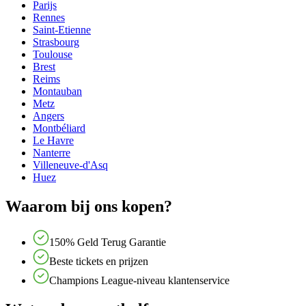
Parijs
Rennes
Saint-Etienne
Strasbourg
Toulouse
Brest
Reims
Montauban
Metz
Angers
Montbéliard
Le Havre
Nanterre
Villeneuve-d'Asq
Huez
Waarom bij ons kopen?
150% Geld Terug Garantie
Beste tickets en prijzen
Champions League-niveau klantenservice