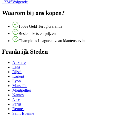
1
2
3
4
5
Volgende
Waarom bij ons kopen?
150% Geld Terug Garantie
Beste tickets en prijzen
Champions League-niveau klantenservice
Frankrijk Steden
Auxerre
Lens
Rijsel
Lorient
Lyon
Marseille
Montpellier
Nantes
Nice
Parijs
Rennes
Saint-Etienne