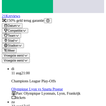
21K
reviews
150% geld terug garantie
Datum
Competitie
Team
Stad
Stadion
Meer
Vroegste eerst
Vroegste eerst
di
11 aug
21:00
Champions League Play-Offs
Olympique Lyon vs Sparta Prague
Parc Olympique Lyonnais
,
Lyon
,
Frankrijk
tickets
za