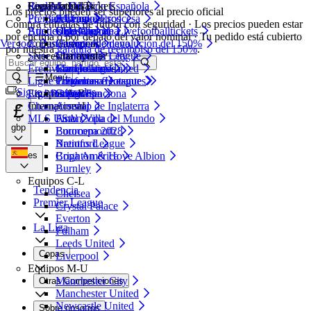
Popular
Real Madrid
Copas Inglesas
Segunda División Española
LiveFootballTickets
Los precios pueden ser superiores al precio oficial
FC Barcelona
Premier League Escocesa
Arsenal
FA Cup
Sobre nosotros
Compra entradas de fútbol con seguridad · Los precios pueden estar
Atlético de Madrid
Bundesliga Alemana
Chelsea
EFL Cup
Opiniones de Livefootballtickets
por encima o por debajo del valor nominal · Tu pedido está cubierto
Ver todo
Copas Europeas
2. Bundesliga Alemana
Liverpool
Garantía de devolución del 150%
por nuestra
garantía de reembolso del 150%
.
Serie A Italiana
¿Necesitar ayuda?
Manchester City
Champions League
Eredivisie Holandesa
Manchester United
Europa Ligue
Contáctanos
Menú
Ligue 1 Francesa
Tottenham Hotspur
Conference League
Preguntas frecuentes
Sigue tus entradas
Equipos A-B
Liga Portuguesa
Supercopa
Cómo Funciona
£
Internacional
Championship de Inglaterra
Arsenal
MLS USA
Aston Villa
Final Copa del Mundo
gbp
Bournemouth
Eurocopa 2028
Brentford
Nations League
es
Brighton & Hove Albion
Copa América
Burnley
Equipos C-L
Tendencia
Chelsea
Premier League
Crystal Palace
Everton
La Liga
Fulham
Leeds United
Copas
Liverpool
Equipos M-U
Manchester City
Otras Competiciones
Manchester United
Newcastle United
Sobre nosotros