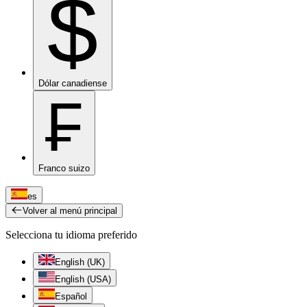
$
Dólar canadiense
₣
Franco suizo
es
Volver al menú principal
Selecciona tu idioma preferido
English (UK)
English (USA)
Español