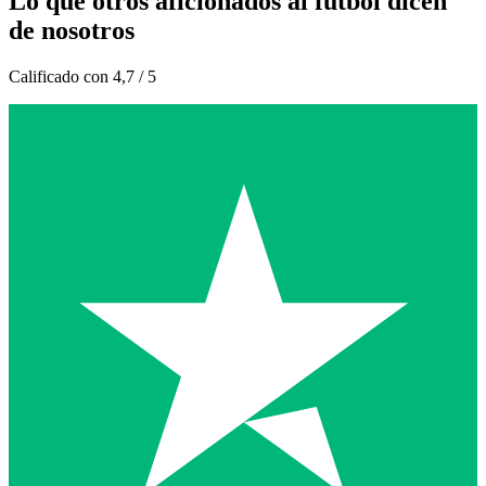
Lo que otros aficionados al fútbol dicen
de nosotros
Calificado con 4,7 / 5