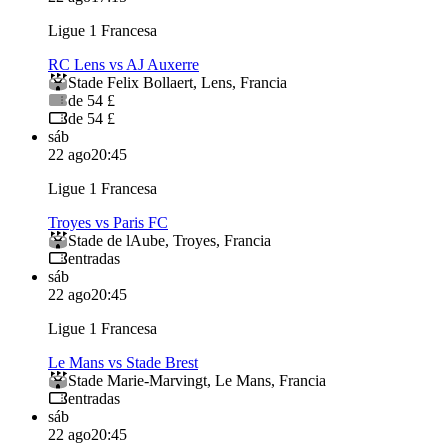
Ligue 1 Francesa
RC Lens vs AJ Auxerre
Stade Felix Bollaert
,
Lens
,
Francia
de 54 £
de 54 £
sáb
22 ago
20:45
Ligue 1 Francesa
Troyes vs Paris FC
Stade de lAube
,
Troyes
,
Francia
entradas
sáb
22 ago
20:45
Ligue 1 Francesa
Le Mans vs Stade Brest
Stade Marie-Marvingt
,
Le Mans
,
Francia
entradas
sáb
22 ago
20:45