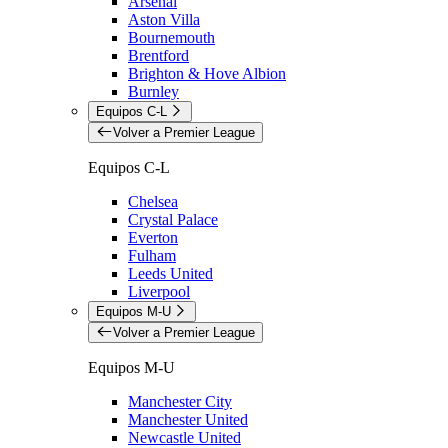
Arsenal
Aston Villa
Bournemouth
Brentford
Brighton & Hove Albion
Burnley
Equipos C-L
Volver a Premier League
Equipos C-L
Chelsea
Crystal Palace
Everton
Fulham
Leeds United
Liverpool
Equipos M-U
Volver a Premier League
Equipos M-U
Manchester City
Manchester United
Newcastle United