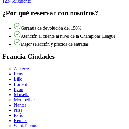
1
2
3
4
5
Siguiente
¿Por qué reservar con nosotros?
Garantía de devolución del 150%
Atención al cliente al nivel de la Champions League
Mejor selección y precios de entradas
Francia Ciudades
Auxerre
Lens
Lille
Lorient
Lyon
Marsella
Montpellier
Nantes
Niza
París
Rennes
Saint-Etienne