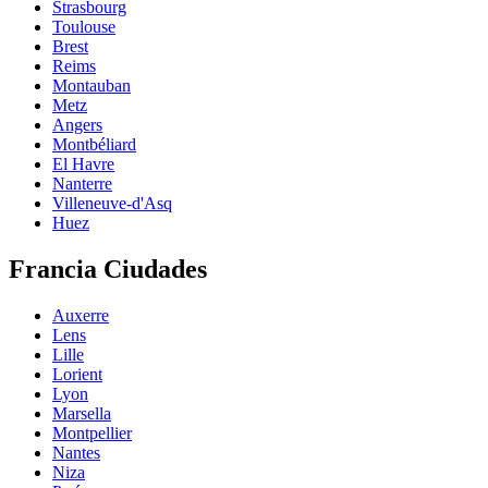
Strasbourg
Toulouse
Brest
Reims
Montauban
Metz
Angers
Montbéliard
El Havre
Nanterre
Villeneuve-d'Asq
Huez
Francia Ciudades
Auxerre
Lens
Lille
Lorient
Lyon
Marsella
Montpellier
Nantes
Niza