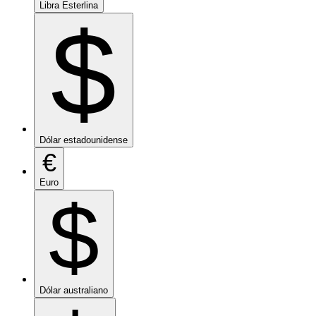
Libra Esterlina
$
Dólar estadounidense
€
Euro
$
Dólar australiano