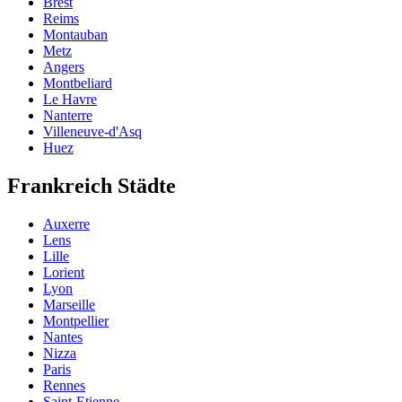
Brest
Reims
Montauban
Metz
Angers
Montbeliard
Le Havre
Nanterre
Villeneuve-d'Asq
Huez
Frankreich Städte
Auxerre
Lens
Lille
Lorient
Lyon
Marseille
Montpellier
Nantes
Nizza
Paris
Rennes
Saint-Etienne