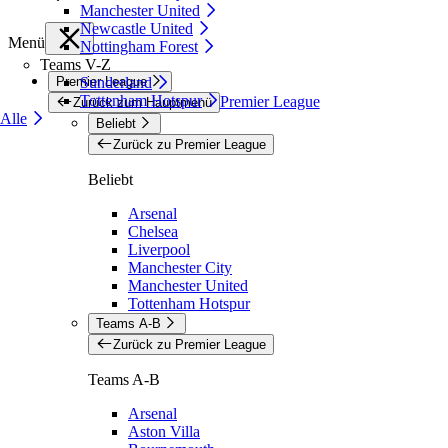
Manchester United
Newcastle United
Menü
Nottingham Forest
Teams V-Z
Premier League
Sunderland
Tottenham Hotspur
Premier League
Zurück zum Hauptmenü
Alle
Beliebt
Zurück zu Premier League
Beliebt
Arsenal
Chelsea
Liverpool
Manchester City
Manchester United
Tottenham Hotspur
Teams A-B
Zurück zu Premier League
Teams A-B
Arsenal
Aston Villa