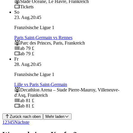
Stade Oceane
,
Le Havre
,
Frankreich
Tickets
So
23. Aug.
20:45
Französische Ligue 1
Paris Saint-Germain vs Rennes
Parc des Princes
,
Paris
,
Frankreich
ab 79 £
ab 79 £
Fr
28. Aug.
20:45
Französische Ligue 1
Lille vs Paris Saint-Germain
Decathlon Arena – Stade Pierre‑Mauroy
,
Villeneuve-
d'Asq
,
Frankreich
ab 81 £
ab 81 £
Zurück nach oben
Mehr laden
1
2
3
4
5
Nächste