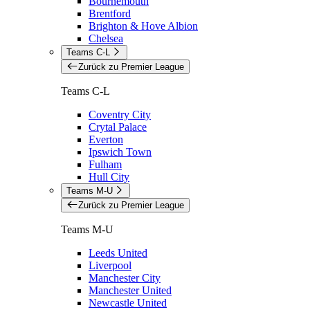
Bournemouth
Brentford
Brighton & Hove Albion
Chelsea
Teams C-L
Zurück zu Premier League
Teams C-L
Coventry City
Crytal Palace
Everton
Ipswich Town
Fulham
Hull City
Teams M-U
Zurück zu Premier League
Teams M-U
Leeds United
Liverpool
Manchester City
Manchester United
Newcastle United