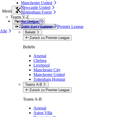
Manchester United
Newcastle United
Menü
Nottingham Forest
Teams V-Z
Premier League
Sunderland
Tottenham Hotspur
Premier League
Zurück zum Hauptmenü
Alle
Beliebt
Zurück zu Premier League
Beliebt
Arsenal
Chelsea
Liverpool
Manchester City
Manchester United
Tottenham Hotspur
Teams A-B
Zurück zu Premier League
Teams A-B
Arsenal
Aston Villa