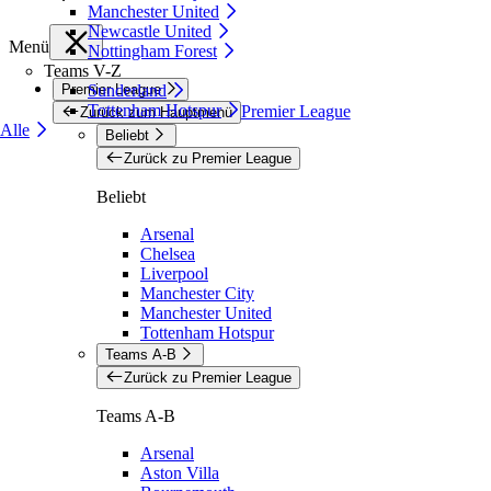
Manchester United
Newcastle United
Menü
Nottingham Forest
Teams V-Z
Premier League
Sunderland
Tottenham Hotspur
Premier League
Zurück zum Hauptmenü
Alle
Beliebt
Zurück zu Premier League
Beliebt
Arsenal
Chelsea
Liverpool
Manchester City
Manchester United
Tottenham Hotspur
Teams A-B
Zurück zu Premier League
Teams A-B
Arsenal
Aston Villa