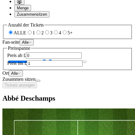
Menge
Zusammensitzen
Anzahl der Tickets
ALLE
1
2
3
4
5+
Fan-seite
Alle
Preisspanne
Preis ab
£
Preis bis
£
Ort
Alle
Zusammen sitzen
Tickets anzeigen
Abbé Deschamps