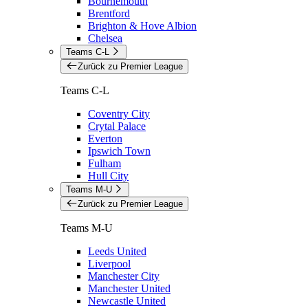
Bournemouth
Brentford
Brighton & Hove Albion
Chelsea
Teams C-L
Zurück zu Premier League
Teams C-L
Coventry City
Crytal Palace
Everton
Ipswich Town
Fulham
Hull City
Teams M-U
Zurück zu Premier League
Teams M-U
Leeds United
Liverpool
Manchester City
Manchester United
Newcastle United