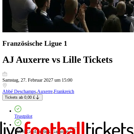
Französische Ligue 1
AJ Auxerre vs Lille
Tickets
Samstag, 27. Februar 2027 um 15:00
Abbé Deschamps
,
Auxerre
,
Frankreich
Tickets
ab
0,00 £
Trustpilot
150% Geld-zurück-Garantie