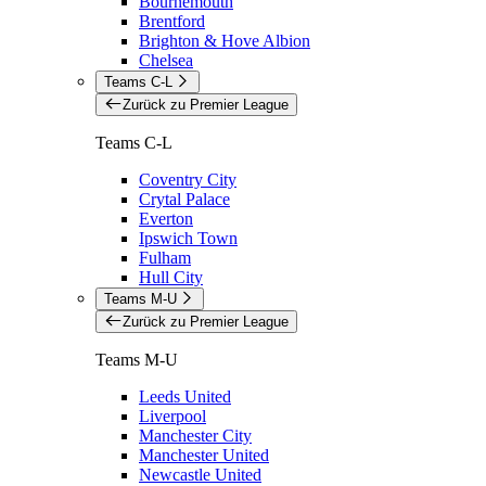
Bournemouth
Brentford
Brighton & Hove Albion
Chelsea
Teams C-L
Zurück zu Premier League
Teams C-L
Coventry City
Crytal Palace
Everton
Ipswich Town
Fulham
Hull City
Teams M-U
Zurück zu Premier League
Teams M-U
Leeds United
Liverpool
Manchester City
Manchester United
Newcastle United