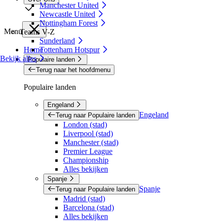
Manchester United
Newcastle United
Nottingham Forest
Menu
Teams V-Z
Sunderland
Home
Tottenham Hotspur
Bekijk alles
Populaire landen
Terug naar het hoofdmenu
Populaire landen
Engeland
Engeland
Terug naar Populaire landen
London (stad)
Liverpool (stad)
Manchester (stad)
Premier League
Championship
Alles bekijken
Spanje
Spanje
Terug naar Populaire landen
Madrid (stad)
Barcelona (stad)
Alles bekijken