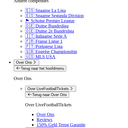
Andere competities
🇪🇸 Spaanse La Liga
🇪🇸 Spaanse Segunda Division
🏴󠁧󠁢󠁳󠁣󠁴󠁿 Schotse Premier League
🇩🇪 Duitse Bundesliga
🇩🇪 Duitse 2e Bundesliga
🇮🇹 Italiaanse Serie A
🇫🇷 Franse Ligue 1
🇵🇹 Portugese Liga
🇬🇧 Engelse Championship
🇺🇸 MLS USA
Over Ons
Terug naar het hoofdmenu
Over Ons
Over LiveFootballTickets
Terug naar Over Ons
Over LiveFootballTickets
Over Ons
Reviews
150% Geld Terug Garantie