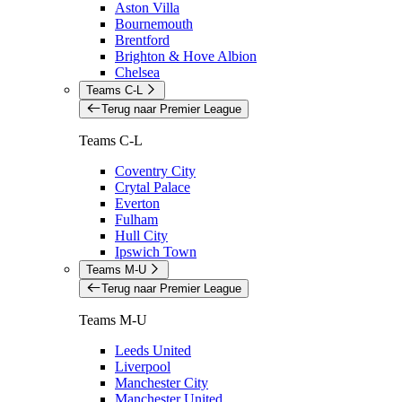
Aston Villa
Bournemouth
Brentford
Brighton & Hove Albion
Chelsea
Teams C-L
Terug naar Premier League
Teams C-L
Coventry City
Crytal Palace
Everton
Fulham
Hull City
Ipswich Town
Teams M-U
Terug naar Premier League
Teams M-U
Leeds United
Liverpool
Manchester City
Manchester United