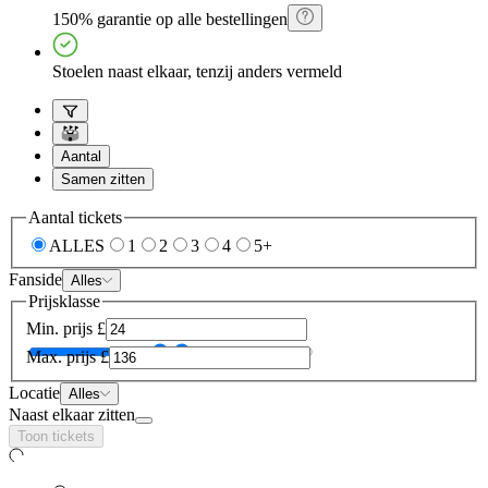
150% garantie op alle bestellingen
Stoelen naast elkaar, tenzij anders vermeld
Aantal
Samen zitten
Aantal tickets
ALLES
1
2
3
4
5+
Fanside
Alles
Prijsklasse
Min. prijs
£
Max. prijs
£
Locatie
Alles
Naast elkaar zitten
Toon tickets