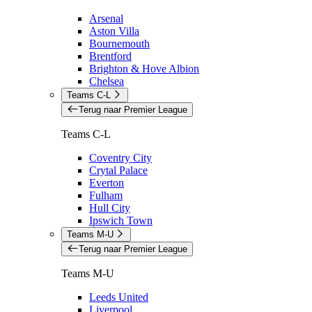
Arsenal
Aston Villa
Bournemouth
Brentford
Brighton & Hove Albion
Chelsea
Teams C-L
Terug naar Premier League
Teams C-L
Coventry City
Crytal Palace
Everton
Fulham
Hull City
Ipswich Town
Teams M-U
Terug naar Premier League
Teams M-U
Leeds United
Liverpool