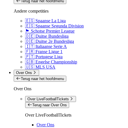
Terug naar het hoofdmenu
Andere competities
🇪🇸 Spaanse La Liga
🇪🇸 Spaanse Segunda Division
🏴󠁧󠁢󠁳󠁣󠁴󠁿 Schotse Premier League
🇩🇪 Duitse Bundesliga
🇩🇪 Duitse 2e Bundesliga
🇮🇹 Italiaanse Serie A
🇫🇷 Franse Ligue 1
🇵🇹 Portugese Liga
🇬🇧 Engelse Championship
🇺🇸 MLS USA
Over Ons
Terug naar het hoofdmenu
Over Ons
Over LiveFootballTickets
Terug naar Over Ons
Over LiveFootballTickets
Over Ons