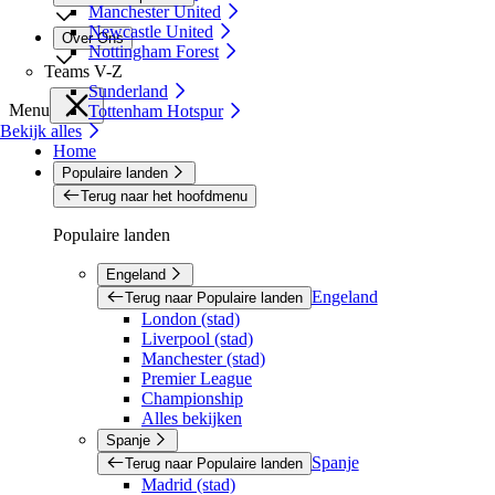
Manchester United
Newcastle United
Over Ons
Nottingham Forest
Teams V-Z
Sunderland
Menu
Tottenham Hotspur
Bekijk alles
Home
Populaire landen
Terug naar het hoofdmenu
Populaire landen
Engeland
Engeland
Terug naar Populaire landen
London (stad)
Liverpool (stad)
Manchester (stad)
Premier League
Championship
Alles bekijken
Spanje
Spanje
Terug naar Populaire landen
Madrid (stad)