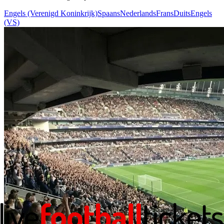
Engels (Verenigd Koninkrijk)
Spaans
Nederlands
Frans
Duits
Engels
(VS)