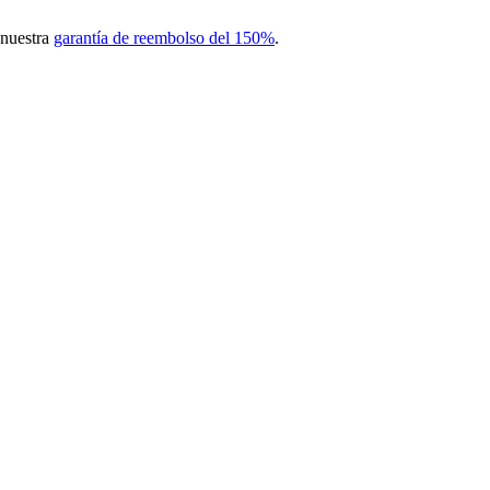
 nuestra
garantía de reembolso del 150%
.