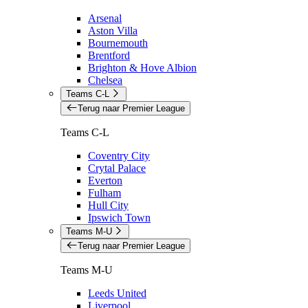
Arsenal
Aston Villa
Bournemouth
Brentford
Brighton & Hove Albion
Chelsea
Teams C-L
Terug naar Premier League
Teams C-L
Coventry City
Crytal Palace
Everton
Fulham
Hull City
Ipswich Town
Teams M-U
Terug naar Premier League
Teams M-U
Leeds United
Liverpool