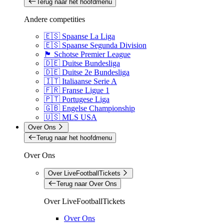
Terug naar het hoofdmenu
Andere competities
🇪🇸 Spaanse La Liga
🇪🇸 Spaanse Segunda Division
🏴󠁧󠁢󠁳󠁣󠁴󠁿 Schotse Premier League
🇩🇪 Duitse Bundesliga
🇩🇪 Duitse 2e Bundesliga
🇮🇹 Italiaanse Serie A
🇫🇷 Franse Ligue 1
🇵🇹 Portugese Liga
🇬🇧 Engelse Championship
🇺🇸 MLS USA
Over Ons
Terug naar het hoofdmenu
Over Ons
Over LiveFootballTickets
Terug naar Over Ons
Over LiveFootballTickets
Over Ons