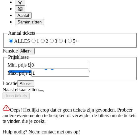
Aantal
Samen zitten
Aantal tickets
ALLES
1
2
3
4
5+
Fanside
Alles
Prijsklasse
Min. prijs
£
Max. prijs
£
Locatie
Alles
Naast elkaar zitten
Toon tickets
Oeps! Het lijkt erop dat er geen tickets zijn gevonden. Probeer
andere evenementen te bekijken of verwijder de filters om de tickets
te vinden die je zoekt.
Hulp nodig? Neem contact met ons op!