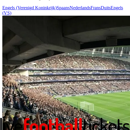
Engels (Verenigd Koninkrijk)
Spaans
Nederlands
Frans
Duits
Engels
(VS)