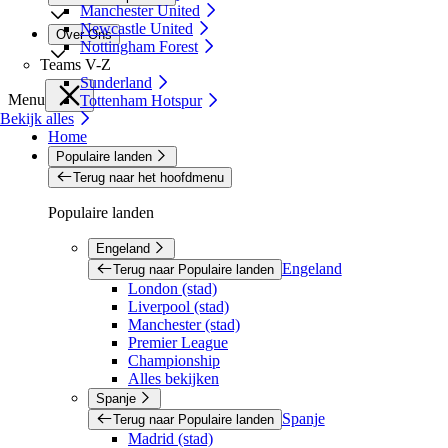
Manchester United
Newcastle United
Over Ons
Nottingham Forest
Teams V-Z
Sunderland
Menu
Tottenham Hotspur
Bekijk alles
Home
Populaire landen
Terug naar het hoofdmenu
Populaire landen
Engeland
Engeland
Terug naar Populaire landen
London (stad)
Liverpool (stad)
Manchester (stad)
Premier League
Championship
Alles bekijken
Spanje
Spanje
Terug naar Populaire landen
Madrid (stad)