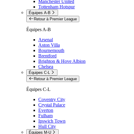
Manchester United
Tottenham Hotspur
Équipes A-B
Retour à Premier League
Équipes A-B
Arsenal
Aston Villa
Bournemouth
Brentford
Brighton & Hove Albion
Chelsea
Équipes C-L
Retour à Premier League
Équipes C-L
Coventry City
Crystal Palace
Everton
Fulham
Ipswich Town
Hull City
Équipes M-U