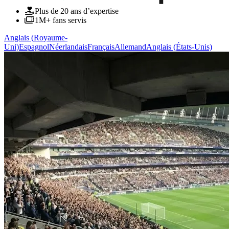
Plus de 20 ans d’expertise
1M+ fans servis
Anglais (Royaume-
Uni)
Espagnol
Néerlandais
Français
Allemand
Anglais (États-Unis)