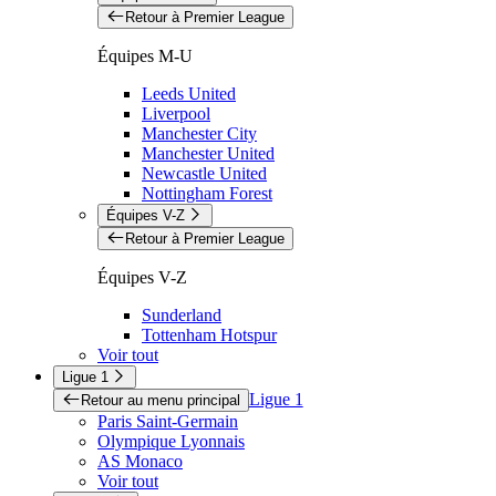
Retour à Premier League
Équipes M-U
Leeds United
Liverpool
Manchester City
Manchester United
Newcastle United
Nottingham Forest
Équipes V-Z
Retour à Premier League
Équipes V-Z
Sunderland
Tottenham Hotspur
Voir tout
Ligue 1
Ligue 1
Retour au menu principal
Paris Saint-Germain
Olympique Lyonnais
AS Monaco
Voir tout