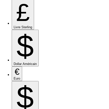
£
Livre Sterling
$
Dollar Américain
€
Euro
$