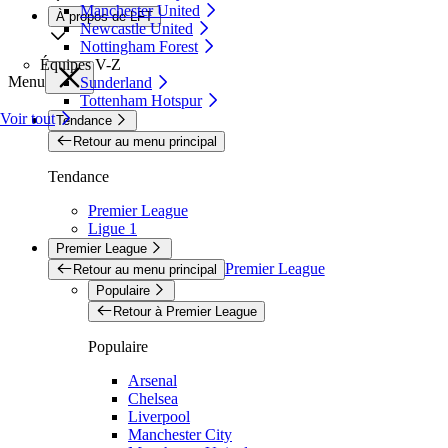
Manchester United
À propos de LFT
Newcastle United
Nottingham Forest
Équipes V-Z
Menu
Sunderland
Tottenham Hotspur
Voir tout
Tendance
Retour au menu principal
Tendance
Premier League
Ligue 1
Premier League
Premier League
Retour au menu principal
Populaire
Retour à Premier League
Populaire
Arsenal
Chelsea
Liverpool
Manchester City