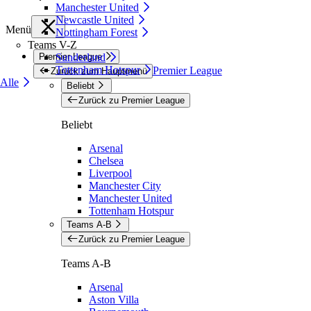
Manchester United
Newcastle United
Menü
Nottingham Forest
Teams V-Z
Premier League
Sunderland
Tottenham Hotspur
Premier League
Zurück zum Hauptmenü
Alle
Beliebt
Zurück zu Premier League
Beliebt
Arsenal
Chelsea
Liverpool
Manchester City
Manchester United
Tottenham Hotspur
Teams A-B
Zurück zu Premier League
Teams A-B
Arsenal
Aston Villa