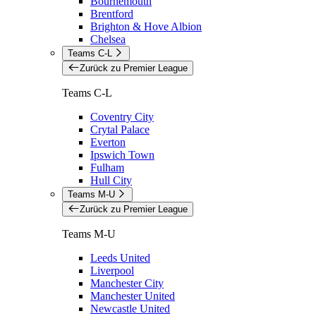
Bournemouth
Brentford
Brighton & Hove Albion
Chelsea
Teams C-L
Zurück zu Premier League
Teams C-L
Coventry City
Crytal Palace
Everton
Ipswich Town
Fulham
Hull City
Teams M-U
Zurück zu Premier League
Teams M-U
Leeds United
Liverpool
Manchester City
Manchester United
Newcastle United