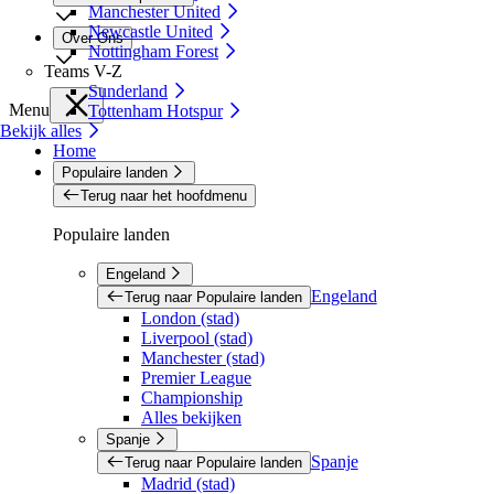
Manchester United
Newcastle United
Over Ons
Nottingham Forest
Teams V-Z
Sunderland
Menu
Tottenham Hotspur
Bekijk alles
Home
Populaire landen
Terug naar het hoofdmenu
Populaire landen
Engeland
Engeland
Terug naar Populaire landen
London (stad)
Liverpool (stad)
Manchester (stad)
Premier League
Championship
Alles bekijken
Spanje
Spanje
Terug naar Populaire landen
Madrid (stad)