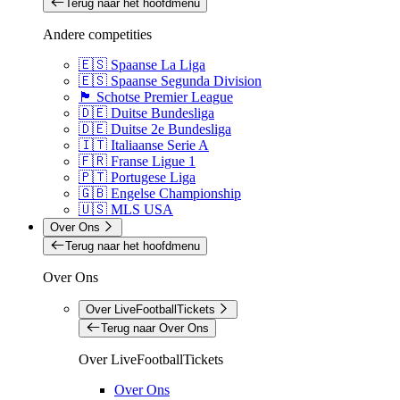
Terug naar het hoofdmenu
Andere competities
🇪🇸 Spaanse La Liga
🇪🇸 Spaanse Segunda Division
🏴󠁧󠁢󠁳󠁣󠁴󠁿 Schotse Premier League
🇩🇪 Duitse Bundesliga
🇩🇪 Duitse 2e Bundesliga
🇮🇹 Italiaanse Serie A
🇫🇷 Franse Ligue 1
🇵🇹 Portugese Liga
🇬🇧 Engelse Championship
🇺🇸 MLS USA
Over Ons
Terug naar het hoofdmenu
Over Ons
Over LiveFootballTickets
Terug naar Over Ons
Over LiveFootballTickets
Over Ons