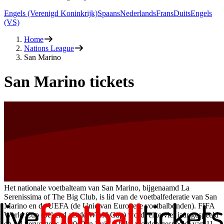
Engels (Verenigd Koninkrijk)
Spaans
Nederlands
Frans
Duits
Engels
(VS)
Home
Nations League
San Marino
San Marino tickets
Het nationale voetbalteam van San Marino, bijgenaamd La
Serenissima of The Big Club, is lid van de voetbalfederatie van San
Marino en de UEFA (de Unie van Europese voetbalbonden). FIFA
World Cup (bekend als de World Cup) wordt elke vier jaar gespeeld
en zal vervolgens in 2010 in Zuid-Afrika worden gespeeld, van 11