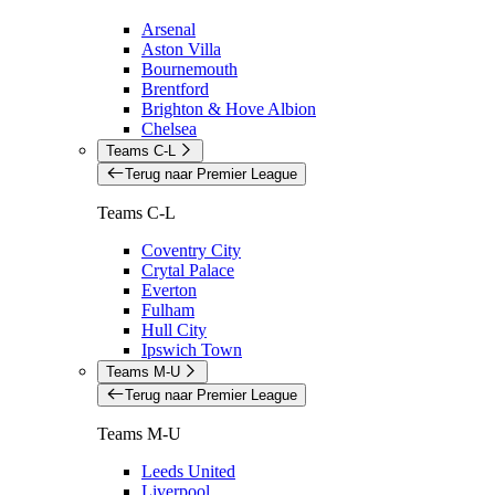
Arsenal
Aston Villa
Bournemouth
Brentford
Brighton & Hove Albion
Chelsea
Teams C-L
Terug naar Premier League
Teams C-L
Coventry City
Crytal Palace
Everton
Fulham
Hull City
Ipswich Town
Teams M-U
Terug naar Premier League
Teams M-U
Leeds United
Liverpool