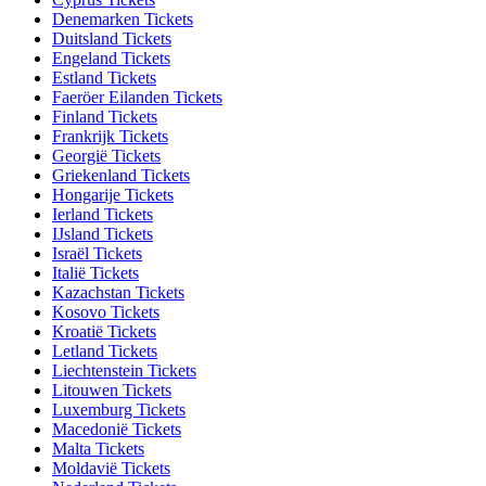
Denemarken Tickets
Duitsland Tickets
Engeland Tickets
Estland Tickets
Faeröer Eilanden Tickets
Finland Tickets
Frankrijk Tickets
Georgië Tickets
Griekenland Tickets
Hongarije Tickets
Ierland Tickets
IJsland Tickets
Israël Tickets
Italië Tickets
Kazachstan Tickets
Kosovo Tickets
Kroatië Tickets
Letland Tickets
Liechtenstein Tickets
Litouwen Tickets
Luxemburg Tickets
Macedonië Tickets
Malta Tickets
Moldavië Tickets