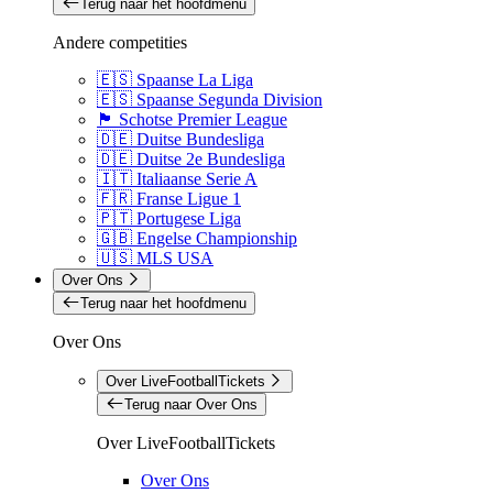
Terug naar het hoofdmenu
Andere competities
🇪🇸 Spaanse La Liga
🇪🇸 Spaanse Segunda Division
🏴󠁧󠁢󠁳󠁣󠁴󠁿 Schotse Premier League
🇩🇪 Duitse Bundesliga
🇩🇪 Duitse 2e Bundesliga
🇮🇹 Italiaanse Serie A
🇫🇷 Franse Ligue 1
🇵🇹 Portugese Liga
🇬🇧 Engelse Championship
🇺🇸 MLS USA
Over Ons
Terug naar het hoofdmenu
Over Ons
Over LiveFootballTickets
Terug naar Over Ons
Over LiveFootballTickets
Over Ons