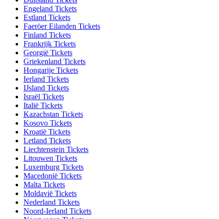
Engeland Tickets
Estland Tickets
Faeröer Eilanden Tickets
Finland Tickets
Frankrijk Tickets
Georgië Tickets
Griekenland Tickets
Hongarije Tickets
Ierland Tickets
IJsland Tickets
Israël Tickets
Italië Tickets
Kazachstan Tickets
Kosovo Tickets
Kroatië Tickets
Letland Tickets
Liechtenstein Tickets
Litouwen Tickets
Luxemburg Tickets
Macedonië Tickets
Malta Tickets
Moldavië Tickets
Nederland Tickets
Noord-Ierland Tickets