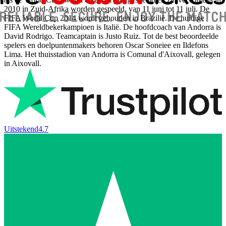
2010 in Zuid-Afrika worden gespeeld, van 11 juni tot 11 juli. De
FIFA World Cup 2014 wordt gehouden in Brazilië. De huidige
FIFA Wereldbekerkampioen is Italië. De hoofdcoach van Andorra is
David Rodrigo. Teamcaptain is Justo Ruiz. Tot de best beoordeelde
spelers en doelpuntenmakers behoren Oscar Soneiee en Ildefons
Lima. Het thuisstadion van Andorra is Comunal d'Aixovall, gelegen
in Aixovall.
Uitstekend
4.7