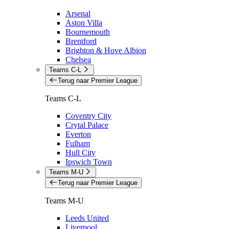
Arsenal
Aston Villa
Bournemouth
Brentford
Brighton & Hove Albion
Chelsea
Teams C-L
Terug naar Premier League
Teams C-L
Coventry City
Crytal Palace
Everton
Fulham
Hull City
Ipswich Town
Teams M-U
Terug naar Premier League
Teams M-U
Leeds United
Liverpool