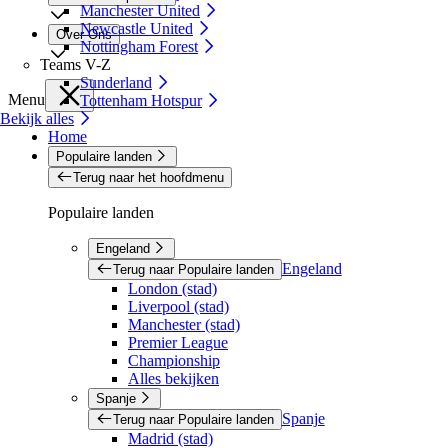
Manchester United
Newcastle United
Over Ons
Nottingham Forest
Teams V-Z
Sunderland
Menu
Tottenham Hotspur
Bekijk alles
Home
Populaire landen
Terug naar het hoofdmenu
Populaire landen
Engeland
Engeland
Terug naar Populaire landen
London (stad)
Liverpool (stad)
Manchester (stad)
Premier League
Championship
Alles bekijken
Spanje
Spanje
Terug naar Populaire landen
Madrid (stad)