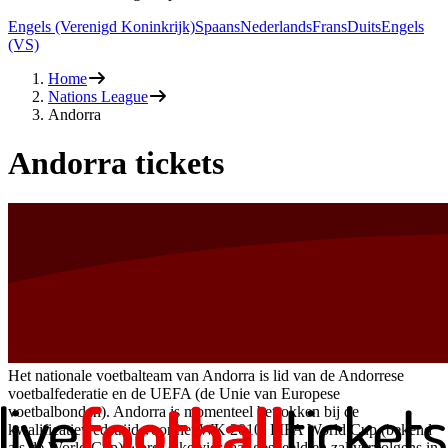
Engels (Verenigd Koninkrijk)
Spaans
Nederlands
Frans
Duits
Engels
(VS)
Home
Nations League
Andorra
Andorra tickets
Het nationale voetbalteam van Andorra is lid van de Andorrese
voetbalfederatie en de UEFA (de Unie van Europese
voetbalbonden). Andorra is momenteel betrokken bij de
kwalificatiewedstrijd voor het WK 2010. FIFA World Cup (bekend
als de World Cup) wordt elke vier jaar gespeeld en zal vervolgens in