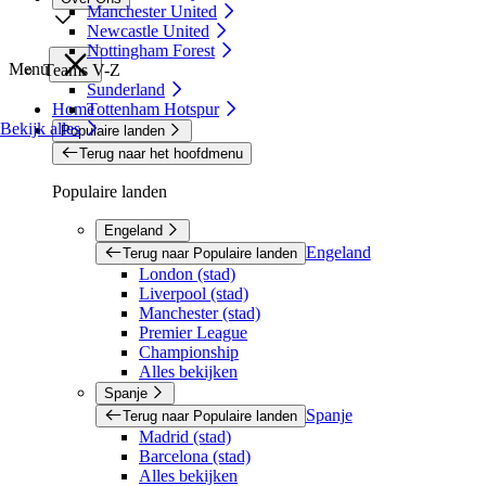
Manchester United
Newcastle United
Nottingham Forest
Menu
Teams V-Z
Sunderland
Home
Tottenham Hotspur
Bekijk alles
Populaire landen
Terug naar het hoofdmenu
Populaire landen
Engeland
Engeland
Terug naar Populaire landen
London (stad)
Liverpool (stad)
Manchester (stad)
Premier League
Championship
Alles bekijken
Spanje
Spanje
Terug naar Populaire landen
Madrid (stad)
Barcelona (stad)
Alles bekijken