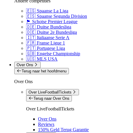
Andere competities
🇪🇸 Spaanse La Liga
🇪🇸 Spaanse Segunda Division
🏴󠁧󠁢󠁳󠁣󠁴󠁿 Schotse Premier League
🇩🇪 Duitse Bundesliga
🇩🇪 Duitse 2e Bundesliga
🇮🇹 Italiaanse Serie A
🇫🇷 Franse Ligue 1
🇵🇹 Portugese Liga
🇬🇧 Engelse Championship
🇺🇸 MLS USA
Over Ons
Terug naar het hoofdmenu
Over Ons
Over LiveFootballTickets
Terug naar Over Ons
Over LiveFootballTickets
Over Ons
Reviews
150% Geld Terug Garantie