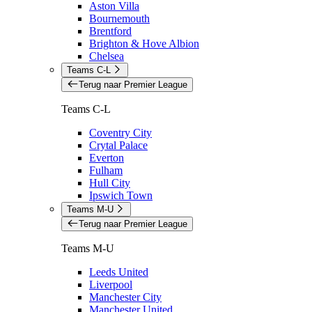
Aston Villa
Bournemouth
Brentford
Brighton & Hove Albion
Chelsea
Teams C-L
Terug naar Premier League
Teams C-L
Coventry City
Crytal Palace
Everton
Fulham
Hull City
Ipswich Town
Teams M-U
Terug naar Premier League
Teams M-U
Leeds United
Liverpool
Manchester City
Manchester United