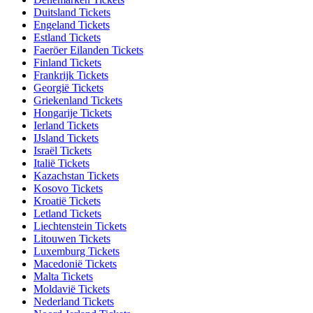
Duitsland Tickets
Engeland Tickets
Estland Tickets
Faeröer Eilanden Tickets
Finland Tickets
Frankrijk Tickets
Georgië Tickets
Griekenland Tickets
Hongarije Tickets
Ierland Tickets
IJsland Tickets
Israël Tickets
Italië Tickets
Kazachstan Tickets
Kosovo Tickets
Kroatië Tickets
Letland Tickets
Liechtenstein Tickets
Litouwen Tickets
Luxemburg Tickets
Macedonië Tickets
Malta Tickets
Moldavië Tickets
Nederland Tickets