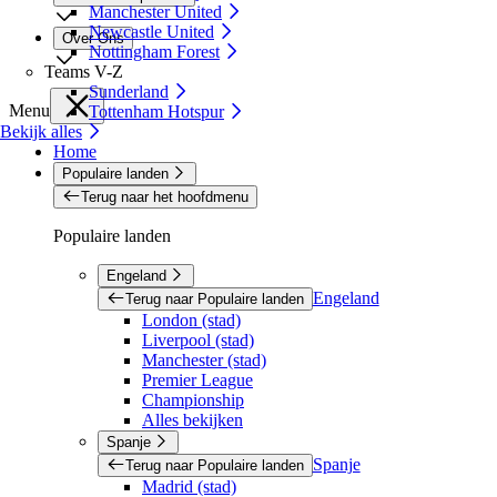
Manchester United
Newcastle United
Over Ons
Nottingham Forest
Teams V-Z
Sunderland
Menu
Tottenham Hotspur
Bekijk alles
Home
Populaire landen
Terug naar het hoofdmenu
Populaire landen
Engeland
Engeland
Terug naar Populaire landen
London (stad)
Liverpool (stad)
Manchester (stad)
Premier League
Championship
Alles bekijken
Spanje
Spanje
Terug naar Populaire landen
Madrid (stad)