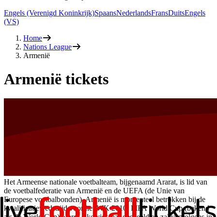
Engels (Verenigd Koninkrijk)
Spaans
Nederlands
Frans
Duits
Engels
(VS)
Home
Nations League
Armenië
Armenië tickets
Het Armeense nationale voetbalteam, bijgenaamd Ararat, is lid van
de voetbalfederatie van Armenië en de UEFA (de Unie van
Europese voetbalbonden). Armenië is momenteel betrokken bij de
kwalificatiewedstrijd voor het WK 2010. FIFA World Cup (bekend
als de World Cup) wordt elke vier jaar gespeeld en zal vervolgens in