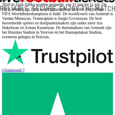
2010 in Zuid-Afrika worden gespeeld, van 11 juni tot 11 juli. De
FIFA World Cup 2014 wordt gehouden in Brazilië. De huidige
FIFA Wereldbekerkampioen is Italië. De hoofdcoach van Armenië is
Vardan Minasyan. Teamcaptain is Sargis Govsenyan. De best
beoordeelde spelers en doelpuntenmakers zijn onder meer Ara
Hakobyan en Arman Karamyan. De thuisstadions van Armenië zijn
het Hrazdan Stadion in Yerevan en het Hanrapetakan Stadion,
eveneens gelegen in Yerevan.
Uitstekend
4.7