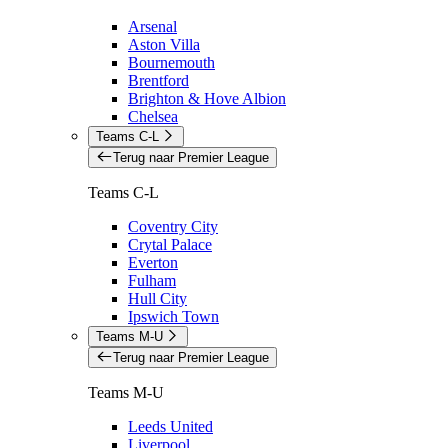
Arsenal
Aston Villa
Bournemouth
Brentford
Brighton & Hove Albion
Chelsea
Teams C-L
Terug naar Premier League
Teams C-L
Coventry City
Crytal Palace
Everton
Fulham
Hull City
Ipswich Town
Teams M-U
Terug naar Premier League
Teams M-U
Leeds United
Liverpool