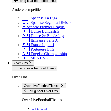
Terug naar het hoofdmenu
Andere competities
🇪🇸 Spaanse La Liga
🇪🇸 Spaanse Segunda Division
🏴󠁧󠁢󠁳󠁣󠁴󠁿 Schotse Premier League
🇩🇪 Duitse Bundesliga
🇩🇪 Duitse 2e Bundesliga
🇮🇹 Italiaanse Serie A
🇫🇷 Franse Ligue 1
🇵🇹 Portugese Liga
🇬🇧 Engelse Championship
🇺🇸 MLS USA
Over Ons
Terug naar het hoofdmenu
Over Ons
Over LiveFootballTickets
Terug naar Over Ons
Over LiveFootballTickets
Over Ons