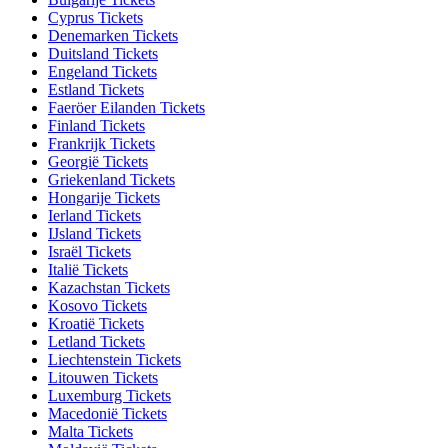
Cyprus Tickets
Denemarken Tickets
Duitsland Tickets
Engeland Tickets
Estland Tickets
Faeröer Eilanden Tickets
Finland Tickets
Frankrijk Tickets
Georgië Tickets
Griekenland Tickets
Hongarije Tickets
Ierland Tickets
IJsland Tickets
Israël Tickets
Italië Tickets
Kazachstan Tickets
Kosovo Tickets
Kroatië Tickets
Letland Tickets
Liechtenstein Tickets
Litouwen Tickets
Luxemburg Tickets
Macedonië Tickets
Malta Tickets