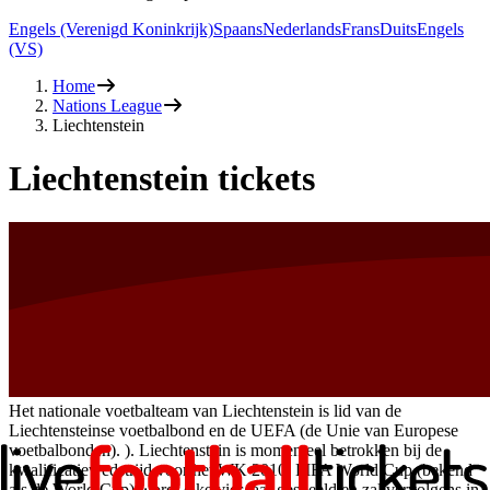
Engels (Verenigd Koninkrijk)
Spaans
Nederlands
Frans
Duits
Engels
(VS)
Home
Nations League
Liechtenstein
Liechtenstein tickets
Het nationale voetbalteam van Liechtenstein is lid van de
Liechtensteinse voetbalbond en de UEFA (de Unie van Europese
voetbalbonden). ). Liechtenstein is momenteel betrokken bij de
kwalificatiewedstrijd voor het WK 2010. FIFA World Cup (bekend
als de World Cup) wordt elke vier jaar gespeeld en zal vervolgens in