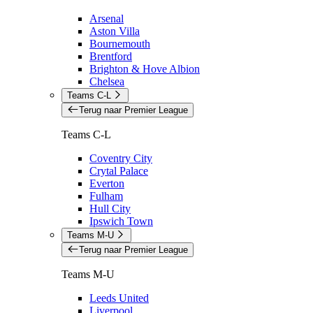
Arsenal
Aston Villa
Bournemouth
Brentford
Brighton & Hove Albion
Chelsea
Teams C-L
Terug naar Premier League
Teams C-L
Coventry City
Crytal Palace
Everton
Fulham
Hull City
Ipswich Town
Teams M-U
Terug naar Premier League
Teams M-U
Leeds United
Liverpool