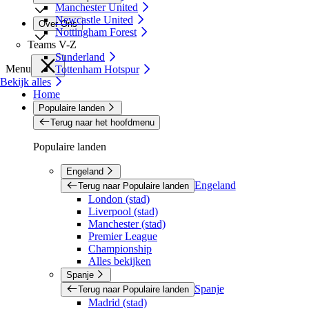
Manchester United
Newcastle United
Over Ons
Nottingham Forest
Teams V-Z
Sunderland
Menu
Tottenham Hotspur
Bekijk alles
Home
Populaire landen
Terug naar het hoofdmenu
Populaire landen
Engeland
Engeland
Terug naar Populaire landen
London (stad)
Liverpool (stad)
Manchester (stad)
Premier League
Championship
Alles bekijken
Spanje
Spanje
Terug naar Populaire landen
Madrid (stad)