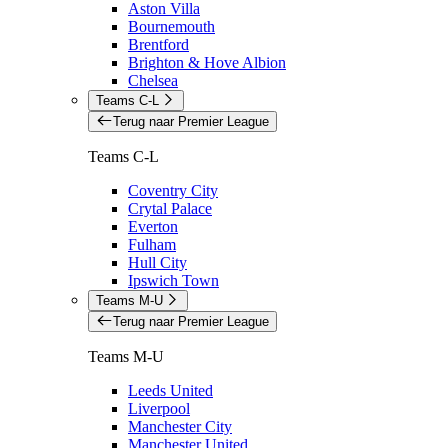
Aston Villa
Bournemouth
Brentford
Brighton & Hove Albion
Chelsea
Teams C-L
Terug naar Premier League
Teams C-L
Coventry City
Crytal Palace
Everton
Fulham
Hull City
Ipswich Town
Teams M-U
Terug naar Premier League
Teams M-U
Leeds United
Liverpool
Manchester City
Manchester United