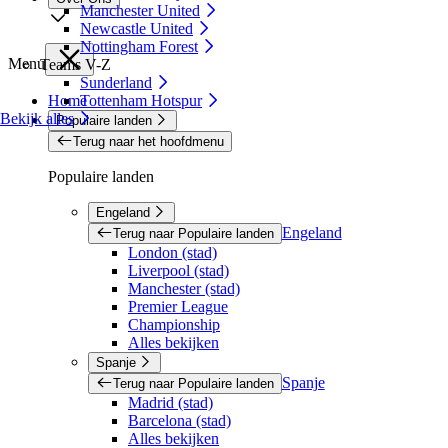
Manchester United
Newcastle United
Nottingham Forest
Menu
Teams V-Z
Sunderland
Home
Tottenham Hotspur
Bekijk alles
Populaire landen
Terug naar het hoofdmenu
Populaire landen
Engeland
Engeland
Terug naar Populaire landen
London (stad)
Liverpool (stad)
Manchester (stad)
Premier League
Championship
Alles bekijken
Spanje
Spanje
Terug naar Populaire landen
Madrid (stad)
Barcelona (stad)
Alles bekijken