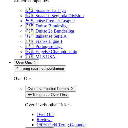
Andere competities
🇪🇸 Spaanse La Liga
🇪🇸 Spaanse Segunda Division
🏴󠁧󠁢󠁳󠁣󠁴󠁿 Schotse Premier League
🇩🇪 Duitse Bundesliga
🇩🇪 Duitse 2e Bundesliga
🇮🇹 Italiaanse Serie A
🇫🇷 Franse Ligue 1
🇵🇹 Portugese Liga
🇬🇧 Engelse Championship
🇺🇸 MLS USA
Over Ons
Terug naar het hoofdmenu
Over Ons
Over LiveFootballTickets
Terug naar Over Ons
Over LiveFootballTickets
Over Ons
Reviews
150% Geld Terug Garantie