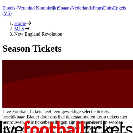
Engels (Verenigd Koninkrijk)
Spaans
Nederlands
Frans
Duits
Engels
(VS)
Home
MLS
New England Revolution
Season Tickets
Live Football Tickets heeft een geweldige selectie tickets
beschikbaar. Blader door ons live ticketaanbod en koop tickets met
vertrouwen. Alle ticketbestellingen zijn gegarandeerd en worden
verzonden door onze betrouwbare partners Royal Mail Special
Delivery of FedEx International. Boek je voetbalkaarten nu via ons