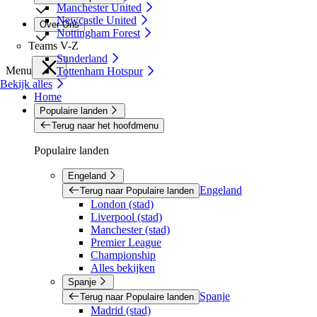
Manchester United
Newcastle United
Over Ons
Nottingham Forest
Teams V-Z
Sunderland
Menu
Tottenham Hotspur
Bekijk alles
Home
Populaire landen
Terug naar het hoofdmenu
Populaire landen
Engeland
Engeland
Terug naar Populaire landen
London (stad)
Liverpool (stad)
Manchester (stad)
Premier League
Championship
Alles bekijken
Spanje
Spanje
Terug naar Populaire landen
Madrid (stad)