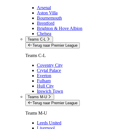
Arsenal
Aston Villa
Bournemouth
Brentford
Brighton & Hove Albion
Chelsea
Teams C-L
Terug naar Premier League
Teams C-L
Coventry City
Crytal Palace
Everton
Fulham
Hull City
Ipswich Town
Teams M-U
Terug naar Premier League
Teams M-U
Leeds United
Liverpool