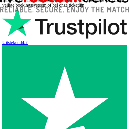
veilige boekingssysteem of bel onze ticketlijn.
Uitstekend
4.7