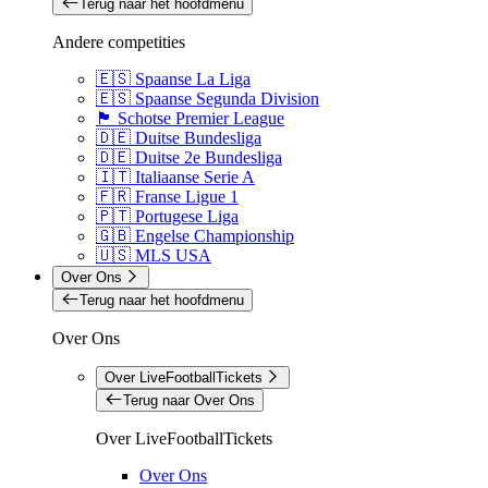
Terug naar het hoofdmenu
Andere competities
🇪🇸 Spaanse La Liga
🇪🇸 Spaanse Segunda Division
🏴󠁧󠁢󠁳󠁣󠁴󠁿 Schotse Premier League
🇩🇪 Duitse Bundesliga
🇩🇪 Duitse 2e Bundesliga
🇮🇹 Italiaanse Serie A
🇫🇷 Franse Ligue 1
🇵🇹 Portugese Liga
🇬🇧 Engelse Championship
🇺🇸 MLS USA
Over Ons
Terug naar het hoofdmenu
Over Ons
Over LiveFootballTickets
Terug naar Over Ons
Over LiveFootballTickets
Over Ons