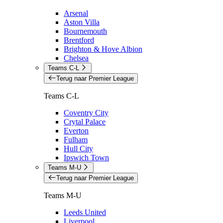
Arsenal
Aston Villa
Bournemouth
Brentford
Brighton & Hove Albion
Chelsea
Teams C-L
Terug naar Premier League
Teams C-L
Coventry City
Crytal Palace
Everton
Fulham
Hull City
Ipswich Town
Teams M-U
Terug naar Premier League
Teams M-U
Leeds United
Liverpool