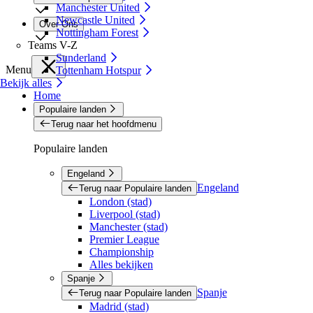
Manchester United
Newcastle United
Over Ons
Nottingham Forest
Teams V-Z
Sunderland
Menu
Tottenham Hotspur
Bekijk alles
Home
Populaire landen
Terug naar het hoofdmenu
Populaire landen
Engeland
Engeland
Terug naar Populaire landen
London (stad)
Liverpool (stad)
Manchester (stad)
Premier League
Championship
Alles bekijken
Spanje
Spanje
Terug naar Populaire landen
Madrid (stad)