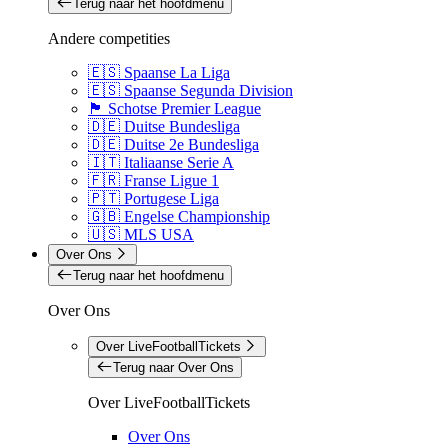
Terug naar het hoofdmenu
Andere competities
🇪🇸 Spaanse La Liga
🇪🇸 Spaanse Segunda Division
🏴󠁧󠁢󠁳󠁣󠁴󠁿 Schotse Premier League
🇩🇪 Duitse Bundesliga
🇩🇪 Duitse 2e Bundesliga
🇮🇹 Italiaanse Serie A
🇫🇷 Franse Ligue 1
🇵🇹 Portugese Liga
🇬🇧 Engelse Championship
🇺🇸 MLS USA
Over Ons
Terug naar het hoofdmenu
Over Ons
Over LiveFootballTickets
Terug naar Over Ons
Over LiveFootballTickets
Over Ons