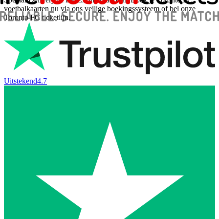
voetbalkaarten nu via ons veilige boekingssysteem of bel onze
Toronto FC ticketlijn.
Uitstekend
4.7