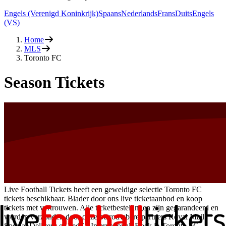
Engels (Verenigd Koninkrijk)
Spaans
Nederlands
Frans
Duits
Engels
(VS)
Home
MLS
Toronto FC
Season Tickets
Live Football Tickets heeft een geweldige selectie Toronto FC
tickets beschikbaar. Blader door ons live ticketaanbod en koop
tickets met vertrouwen. Alle ticketbestellingen zijn gegarandeerd en
worden verzonden door onze betrouwbare partners Royal Mail
Special Delivery of FedEx International. Boek je Toronto FC