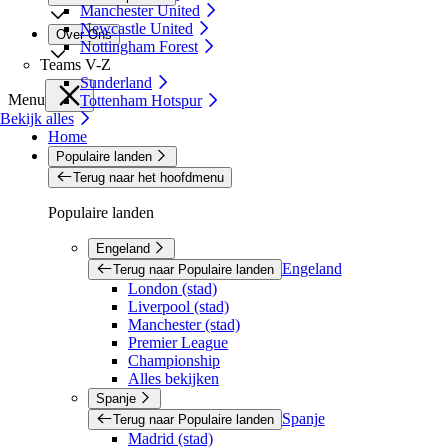
Manchester United
Newcastle United
Over Ons
Nottingham Forest
Teams V-Z
Sunderland
Menu
Tottenham Hotspur
Bekijk alles
Home
Populaire landen
Terug naar het hoofdmenu
Populaire landen
Engeland
Engeland
Terug naar Populaire landen
London (stad)
Liverpool (stad)
Manchester (stad)
Premier League
Championship
Alles bekijken
Spanje
Spanje
Terug naar Populaire landen
Madrid (stad)