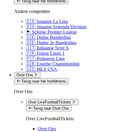
Terug naar het hoofdmenu
Andere competities
🇪🇸 Spaanse La Liga
🇪🇸 Spaanse Segunda Division
🏴󠁧󠁢󠁳󠁣󠁴󠁿 Schotse Premier League
🇩🇪 Duitse Bundesliga
🇩🇪 Duitse 2e Bundesliga
🇮🇹 Italiaanse Serie A
🇫🇷 Franse Ligue 1
🇵🇹 Portugese Liga
🇬🇧 Engelse Championship
🇺🇸 MLS USA
Over Ons
Terug naar het hoofdmenu
Over Ons
Over LiveFootballTickets
Terug naar Over Ons
Over LiveFootballTickets
Over Ons