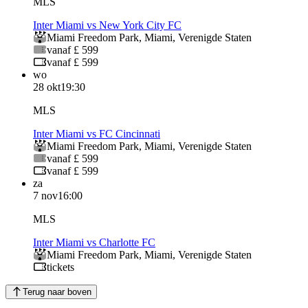
MLS
Inter Miami vs New York City FC
Miami Freedom Park
,
Miami
,
Verenigde Staten
vanaf £ 599
vanaf £ 599
wo
28 okt
19:30
MLS
Inter Miami vs FC Cincinnati
Miami Freedom Park
,
Miami
,
Verenigde Staten
vanaf £ 599
vanaf £ 599
za
7 nov
16:00
MLS
Inter Miami vs Charlotte FC
Miami Freedom Park
,
Miami
,
Verenigde Staten
tickets
Terug naar boven