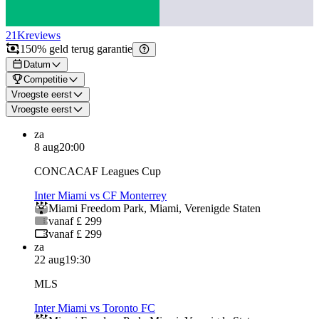
21K
reviews
150% geld terug garantie
Datum
Competitie
Vroegste eerst
Vroegste eerst
za
8 aug
20:00
CONCACAF Leagues Cup
Inter Miami vs CF Monterrey
Miami Freedom Park
,
Miami
,
Verenigde Staten
vanaf £ 299
vanaf £ 299
za
22 aug
19:30
MLS
Inter Miami vs Toronto FC