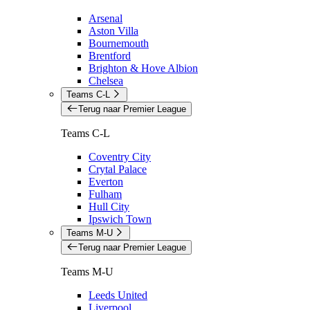
Arsenal
Aston Villa
Bournemouth
Brentford
Brighton & Hove Albion
Chelsea
Teams C-L
Terug naar Premier League
Teams C-L
Coventry City
Crytal Palace
Everton
Fulham
Hull City
Ipswich Town
Teams M-U
Terug naar Premier League
Teams M-U
Leeds United
Liverpool