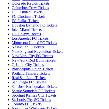
Colorado Rapids Tickets
Columbus Crew Tickets
D.C. United Tickets
FC Cincinnati Tickets
FC Dallas Tickets
Houston Dynamo FC Tickets
Inter Miami Tickets
LA Galaxy Tickets
Los Angeles FC Tickets
Minnesota United FC Tickets
Nashville SC Tickets
New England Revolution Tickets
New York City FC Tickets
New York Red Bulls Tickets
Orlando City Tickets
Philadelphia Union Tickets
Portland Timbers Tickets
Real Salt Lake Tickets
San Diego FC Tickets
San Jose Earthquakes Tickets
Seattle Sounders FC Tickets
Sporting Kansas City Tickets
St. Louis City SC Tickets
Toronto FC Tickets
Vancouver Whitecaps Tickets