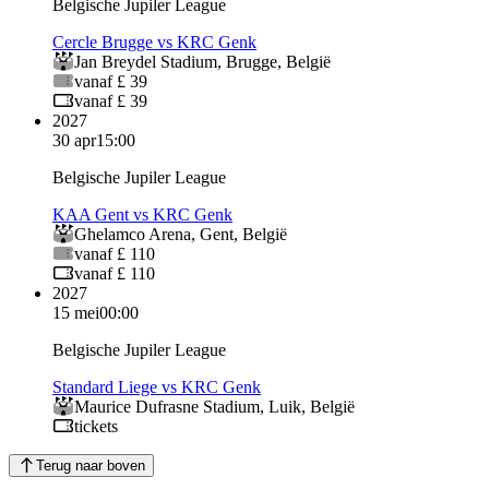
Belgische Jupiler League
Cercle Brugge vs KRC Genk
Jan Breydel Stadium
,
Brugge
,
België
vanaf £ 39
vanaf £ 39
2027
30 apr
15:00
Belgische Jupiler League
KAA Gent vs KRC Genk
Ghelamco Arena
,
Gent
,
België
vanaf £ 110
vanaf £ 110
2027
15 mei
00:00
Belgische Jupiler League
Standard Liege vs KRC Genk
Maurice Dufrasne Stadium
,
Luik
,
België
tickets
Terug naar boven