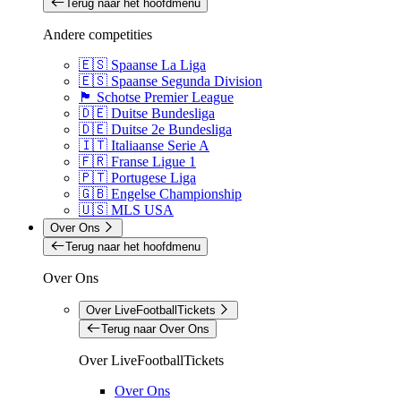
Terug naar het hoofdmenu
Andere competities
🇪🇸 Spaanse La Liga
🇪🇸 Spaanse Segunda Division
🏴󠁧󠁢󠁳󠁣󠁴󠁿 Schotse Premier League
🇩🇪 Duitse Bundesliga
🇩🇪 Duitse 2e Bundesliga
🇮🇹 Italiaanse Serie A
🇫🇷 Franse Ligue 1
🇵🇹 Portugese Liga
🇬🇧 Engelse Championship
🇺🇸 MLS USA
Over Ons
Terug naar het hoofdmenu
Over Ons
Over LiveFootballTickets
Terug naar Over Ons
Over LiveFootballTickets
Over Ons