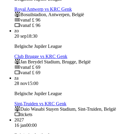
Royal Antwerp vs KRC Genk
Bosuilstadion
,
Antwerpen
,
België
vanaf £ 96
vanaf £ 96
zo
20 sep
18:30
Belgische Jupiler League
Club Brugge vs KRC Genk
Jan Breydel Stadium
,
Brugge
,
België
vanaf £ 69
vanaf £ 69
za
28 nov
15:00
Belgische Jupiler League
Sint-Truiden vs KRC Genk
Daio Wasabi Stayen Stadium
,
Sint-Truiden
,
België
tickets
2027
16 jan
00:00