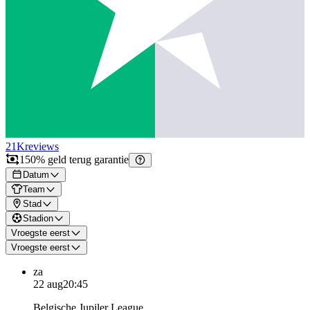
21K
reviews
150% geld terug garantie
Datum
Team
Stad
Stadion
Vroegste eerst
Vroegste eerst
za
22 aug
20:45
Belgische Jupiler League