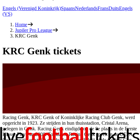
Engels (Verenigd Koninkrijk)
Spaans
Nederlands
Frans
Duits
Engels
(VS)
Home
Jupiler Pro League
KRC Genk
KRC Genk tickets
Racing Genk, KRC Genk of Koninklijke Racing Club Genk, werd
opgericht in 1923. Ze strijden in hun thuisstadion, Cristal Arena,
gelegen in Genk. Racing Genk eindigde op de 8e plaats in de Eerste
Klasse Play van 2008. Topklasse Racing Genk speelt in de UEFA
Confederatie en strijdt om de Beker van België of de Cofidis Cup.