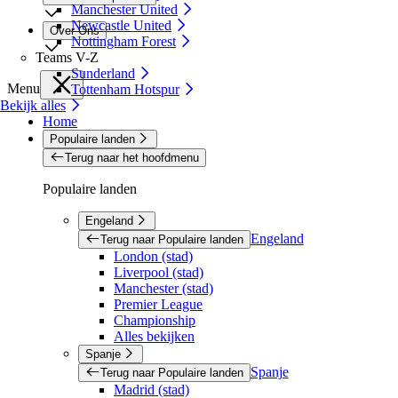
Manchester United
Newcastle United
Over Ons
Nottingham Forest
Teams V-Z
Sunderland
Menu
Tottenham Hotspur
Bekijk alles
Home
Populaire landen
Terug naar het hoofdmenu
Populaire landen
Engeland
Engeland
Terug naar Populaire landen
London (stad)
Liverpool (stad)
Manchester (stad)
Premier League
Championship
Alles bekijken
Spanje
Spanje
Terug naar Populaire landen
Madrid (stad)