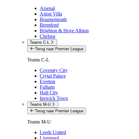
Arsenal
Aston Villa
Bournemouth
Brentford
Brighton & Hove Albion
Chelsea
Teams C-L
Terug naar Premier League
Teams C-L
Coventry City
Crytal Palace
Everton
Fulham
Hull City
Ipswich Town
Teams M-U
Terug naar Premier League
Teams M-U
Leeds United
Liverpool