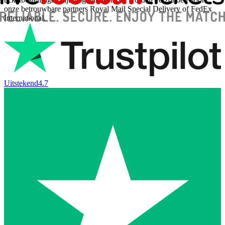
onze betrouwbare partners Royal Mail Special Delivery of FedEx
International.
Uitstekend
4.7