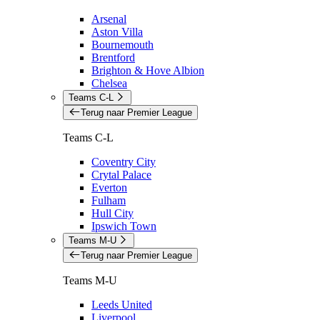
Arsenal
Aston Villa
Bournemouth
Brentford
Brighton & Hove Albion
Chelsea
Teams C-L
Terug naar Premier League
Teams C-L
Coventry City
Crytal Palace
Everton
Fulham
Hull City
Ipswich Town
Teams M-U
Terug naar Premier League
Teams M-U
Leeds United
Liverpool