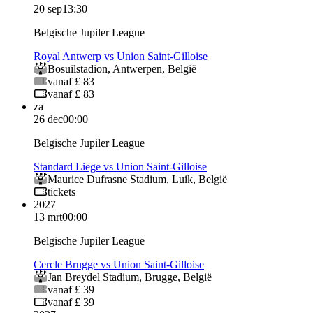
20 sep
13:30
Belgische Jupiler League
Royal Antwerp vs Union Saint-Gilloise
Bosuilstadion
,
Antwerpen
,
België
vanaf £ 83
vanaf £ 83
za
26 dec
00:00
Belgische Jupiler League
Standard Liege vs Union Saint-Gilloise
Maurice Dufrasne Stadium
,
Luik
,
België
tickets
2027
13 mrt
00:00
Belgische Jupiler League
Cercle Brugge vs Union Saint-Gilloise
Jan Breydel Stadium
,
Brugge
,
België
vanaf £ 39
vanaf £ 39