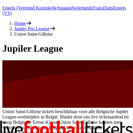
Engels (Verenigd Koninkrijk)
Spaans
Nederlands
Frans
Duits
Engels
(VS)
Home
Jupiler Pro League
Union Saint-Gilloise
Jupiler League
Union Saint-Gilloise tickets beschikbaar voor alle Belgische Jupiler
League-wedstrijden in België. Blader door ons live ticketaanbod en
koop Belgische Eerste Klasse Union Saint-Gilloise kaarten met
vertrouwen. Alle Jupiler League Union Saint-Gilloise
ticketbestellingen zijn gegarandeerd en worden verzonden door