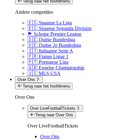
Terug naar het hoofdmenu
Andere competities
🇪🇸 Spaanse La Liga
🇪🇸 Spaanse Segunda Division
🏴󠁧󠁢󠁳󠁣󠁴󠁿 Schotse Premier League
🇩🇪 Duitse Bundesliga
🇩🇪 Duitse 2e Bundesliga
🇮🇹 Italiaanse Serie A
🇫🇷 Franse Ligue 1
🇵🇹 Portugese Liga
🇬🇧 Engelse Championship
🇺🇸 MLS USA
Over Ons
Terug naar het hoofdmenu
Over Ons
Over LiveFootballTickets
Terug naar Over Ons
Over LiveFootballTickets
Over Ons