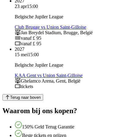
2027
23 apr
15:00
Belgische Jupiler League
Club Brugge vs Union Saint-Gilloise
Jan Breydel Stadium
,
Brugge
,
België
vanaf £ 95
vanaf £ 95
2027
15 mei
15:00
Belgische Jupiler League
KAA Gent vs Union Saint-Gilloise
Ghelamco Arena
,
Gent
,
België
tickets
Terug naar boven
Waarom bij ons kopen?
150% Geld Terug Garantie
Beste tickets en prijzen