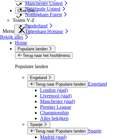
Manchester United
Newcastle United
Over Ons
Nottingham Forest
Teams V-Z
Sunderland
Menu
Tottenham Hotspur
Bekijk alles
Home
Populaire landen
Terug naar het hoofdmenu
Populaire landen
Engeland
Engeland
Terug naar Populaire landen
London (stad)
Liverpool (stad)
Manchester (stad)
Premier League
Championship
Alles bekijken
Spanje
Spanje
Terug naar Populaire landen
Madrid (stad)