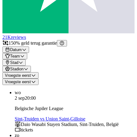
21K
reviews
150% geld terug garantie
Datum
Team
Stad
Stadion
Vroegste eerst
Vroegste eerst
wo
2 sep
20:00
Belgische Jupiler League
Sint-Truiden vs Union Saint-Gilloise
Daio Wasabi Stayen Stadium
,
Sint-Truiden
,
België
tickets
zo