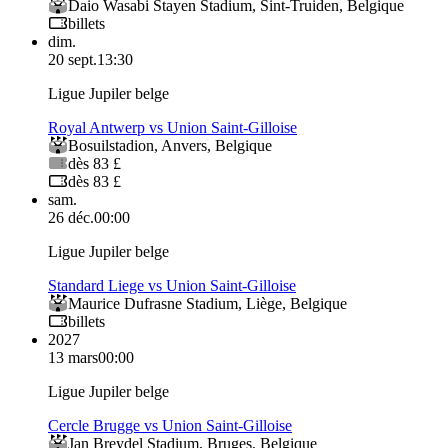
Daio Wasabi Stayen Stadium
,
Sint-Truiden
,
Belgique
billets
dim.
20 sept.
13:30
Ligue Jupiler belge
Royal Antwerp vs Union Saint-Gilloise
Bosuilstadion
,
Anvers
,
Belgique
dès 83 £
dès 83 £
sam.
26 déc.
00:00
Ligue Jupiler belge
Standard Liege vs Union Saint-Gilloise
Maurice Dufrasne Stadium
,
Liège
,
Belgique
billets
2027
13 mars
00:00
Ligue Jupiler belge
Cercle Brugge vs Union Saint-Gilloise
Jan Breydel Stadium
,
Bruges
,
Belgique