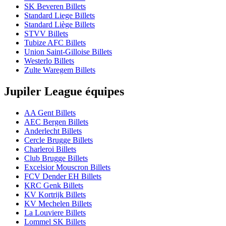
SK Beveren Billets
Standard Liege Billets
Standard Liège Billets
STVV Billets
Tubize AFC Billets
Union Saint-Gilloise Billets
Westerlo Billets
Zulte Waregem Billets
Jupiler League équipes
AA Gent Billets
AEC Bergen Billets
Anderlecht Billets
Cercle Brugge Billets
Charleroi Billets
Club Brugge Billets
Excelsior Mouscron Billets
FCV Dender EH Billets
KRC Genk Billets
KV Kortrijk Billets
KV Mechelen Billets
La Louviere Billets
Lommel SK Billets