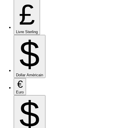
£
Livre Sterling
$
Dollar Américain
€
Euro
$