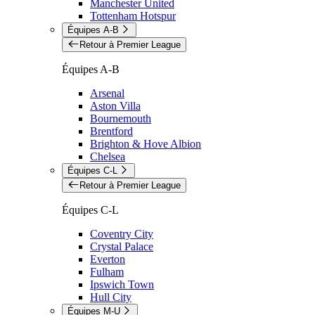
Manchester United
Tottenham Hotspur
Équipes A-B
Retour à Premier League
Équipes A-B
Arsenal
Aston Villa
Bournemouth
Brentford
Brighton & Hove Albion
Chelsea
Équipes C-L
Retour à Premier League
Équipes C-L
Coventry City
Crystal Palace
Everton
Fulham
Ipswich Town
Hull City
Équipes M-U