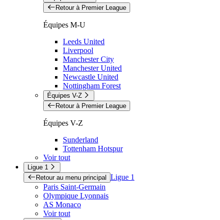
Retour à Premier League
Équipes M-U
Leeds United
Liverpool
Manchester City
Manchester United
Newcastle United
Nottingham Forest
Équipes V-Z
Retour à Premier League
Équipes V-Z
Sunderland
Tottenham Hotspur
Voir tout
Ligue 1
Ligue 1
Retour au menu principal
Paris Saint-Germain
Olympique Lyonnais
AS Monaco
Voir tout