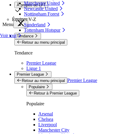
Manchester United
À propos de LFT
Newcastle United
Nottingham Forest
Équipes V-Z
Menu
Sunderland
Tottenham Hotspur
Voir tout
Tendance
Retour au menu principal
Tendance
Premier League
Ligue 1
Premier League
Premier League
Retour au menu principal
Populaire
Retour à Premier League
Populaire
Arsenal
Chelsea
Liverpool
Manchester City