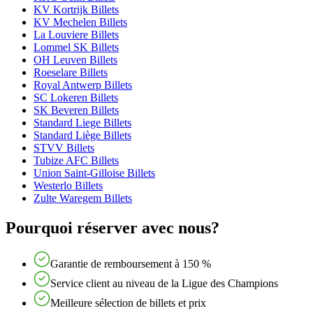
KV Kortrijk Billets
KV Mechelen Billets
La Louviere Billets
Lommel SK Billets
OH Leuven Billets
Roeselare Billets
Royal Antwerp Billets
SC Lokeren Billets
SK Beveren Billets
Standard Liege Billets
Standard Liège Billets
STVV Billets
Tubize AFC Billets
Union Saint-Gilloise Billets
Westerlo Billets
Zulte Waregem Billets
Pourquoi réserver avec nous?
Garantie de remboursement à 150 %
Service client au niveau de la Ligue des Champions
Meilleure sélection de billets et prix