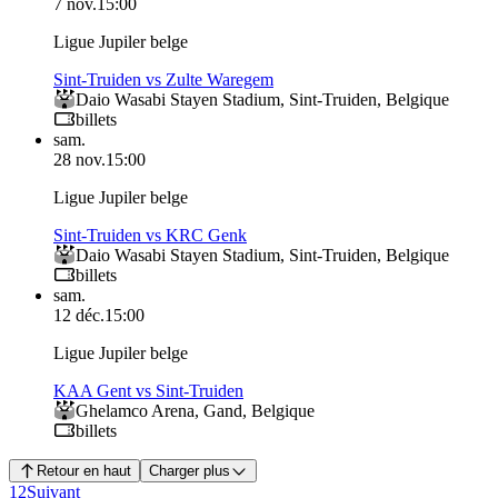
7 nov.
15:00
Ligue Jupiler belge
Sint-Truiden vs Zulte Waregem
Daio Wasabi Stayen Stadium
,
Sint-Truiden
,
Belgique
billets
sam.
28 nov.
15:00
Ligue Jupiler belge
Sint-Truiden vs KRC Genk
Daio Wasabi Stayen Stadium
,
Sint-Truiden
,
Belgique
billets
sam.
12 déc.
15:00
Ligue Jupiler belge
KAA Gent vs Sint-Truiden
Ghelamco Arena
,
Gand
,
Belgique
billets
Retour en haut
Charger plus
1
2
Suivant