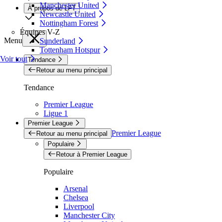
Manchester United
À propos de LFT
Newcastle United
Nottingham Forest
Équipes V-Z
Menu
Sunderland
Tottenham Hotspur
Voir tout
Tendance
Retour au menu principal
Tendance
Premier League
Ligue 1
Premier League
Premier League
Retour au menu principal
Populaire
Retour à Premier League
Populaire
Arsenal
Chelsea
Liverpool
Manchester City