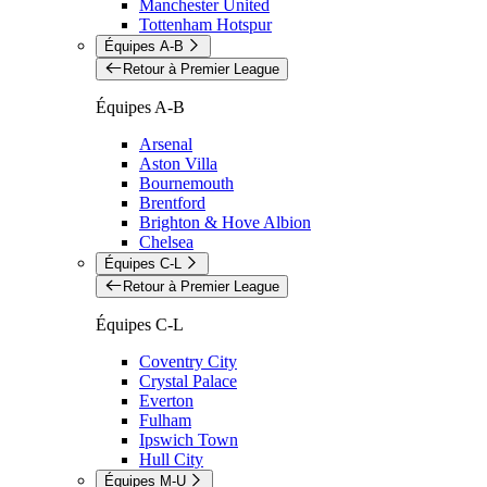
Manchester United
Tottenham Hotspur
Équipes A-B
Retour à Premier League
Équipes A-B
Arsenal
Aston Villa
Bournemouth
Brentford
Brighton & Hove Albion
Chelsea
Équipes C-L
Retour à Premier League
Équipes C-L
Coventry City
Crystal Palace
Everton
Fulham
Ipswich Town
Hull City
Équipes M-U