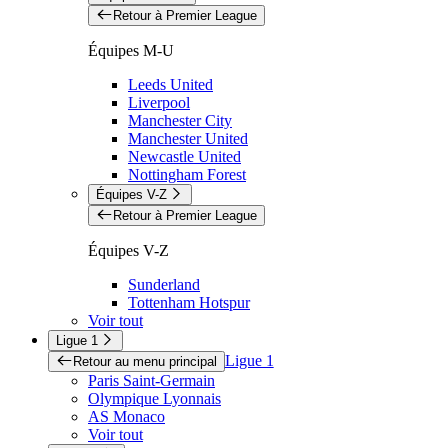
Retour à Premier League
Équipes M-U
Leeds United
Liverpool
Manchester City
Manchester United
Newcastle United
Nottingham Forest
Équipes V-Z
Retour à Premier League
Équipes V-Z
Sunderland
Tottenham Hotspur
Voir tout
Ligue 1
Ligue 1
Retour au menu principal
Paris Saint-Germain
Olympique Lyonnais
AS Monaco
Voir tout