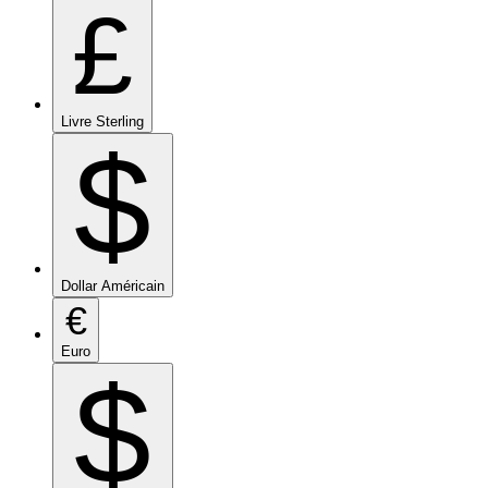
£
Livre Sterling
$
Dollar Américain
€
Euro
$