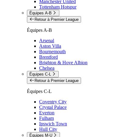
Manchester United
Tottenham Hotspur
Équipes A-B
Retour à Premier League
Équipes A-B
Arsenal
Aston Villa
Bournemouth
Brentford
Brighton & Hove Albion
Chelsea
Équipes C-L
Retour à Premier League
Équipes C-L
Coventry City
Crystal Palace
Everton
Fulham
Ipswich Town
Hull City
Équipes M-U