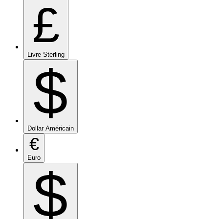
£
Livre Sterling
$
Dollar Américain
€
Euro
$