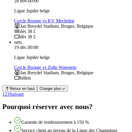
28 nov.
00:00
Ligue Jupiler belge
Cercle Brugge vs KV Mechelen
Jan Breydel Stadium
,
Bruges
,
Belgique
dès 38 £
dès 38 £
sam.
19 déc.
00:00
Ligue Jupiler belge
Cercle Brugge vs Zulte Waregem
Jan Breydel Stadium
,
Bruges
,
Belgique
billets
Retour en haut
Charger plus
1
2
3
Suivant
Pourquoi réserver avec nous?
Garantie de remboursement à 150 %
Service client au niveau de la Ligue des Champions