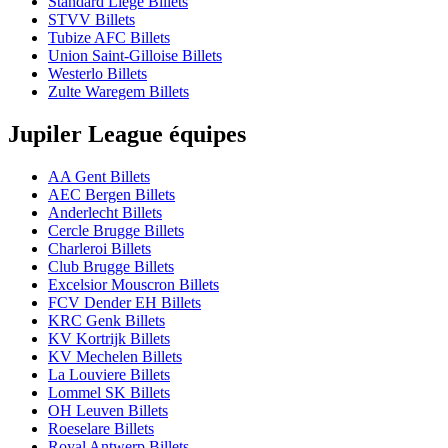
Standard Liège Billets
STVV Billets
Tubize AFC Billets
Union Saint-Gilloise Billets
Westerlo Billets
Zulte Waregem Billets
Jupiler League équipes
AA Gent Billets
AEC Bergen Billets
Anderlecht Billets
Cercle Brugge Billets
Charleroi Billets
Club Brugge Billets
Excelsior Mouscron Billets
FCV Dender EH Billets
KRC Genk Billets
KV Kortrijk Billets
KV Mechelen Billets
La Louviere Billets
Lommel SK Billets
OH Leuven Billets
Roeselare Billets
Royal Antwerp Billets