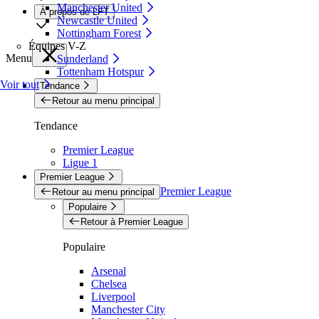
Manchester United
À propos de LFT
Newcastle United
Nottingham Forest
Équipes V-Z
Menu
Sunderland
Tottenham Hotspur
Voir tout
Tendance
Retour au menu principal
Tendance
Premier League
Ligue 1
Premier League
Premier League
Retour au menu principal
Populaire
Retour à Premier League
Populaire
Arsenal
Chelsea
Liverpool
Manchester City