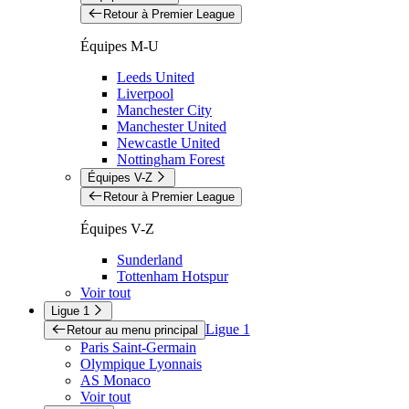
Retour à Premier League
Équipes M-U
Leeds United
Liverpool
Manchester City
Manchester United
Newcastle United
Nottingham Forest
Équipes V-Z
Retour à Premier League
Équipes V-Z
Sunderland
Tottenham Hotspur
Voir tout
Ligue 1
Ligue 1
Retour au menu principal
Paris Saint-Germain
Olympique Lyonnais
AS Monaco
Voir tout