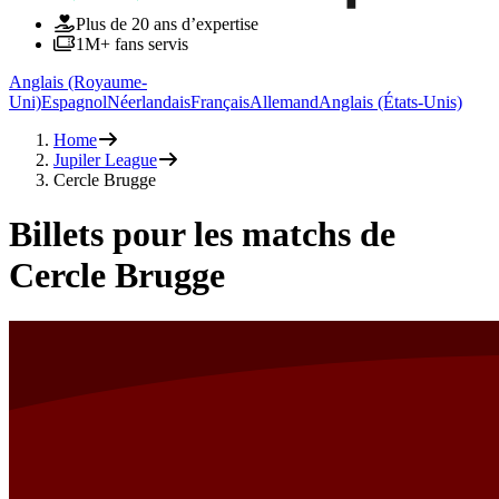
Plus de 20 ans d’expertise
1M+ fans servis
Anglais (Royaume-
Uni)
Espagnol
Néerlandais
Français
Allemand
Anglais (États-Unis)
Home
Jupiler League
Cercle Brugge
Billets pour les matchs de
Cercle Brugge