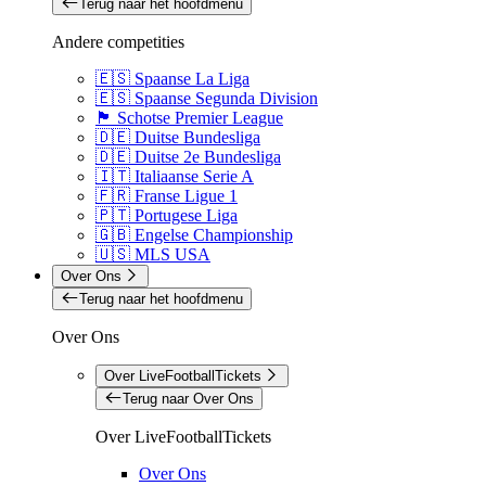
Terug naar het hoofdmenu
Andere competities
🇪🇸 Spaanse La Liga
🇪🇸 Spaanse Segunda Division
🏴󠁧󠁢󠁳󠁣󠁴󠁿 Schotse Premier League
🇩🇪 Duitse Bundesliga
🇩🇪 Duitse 2e Bundesliga
🇮🇹 Italiaanse Serie A
🇫🇷 Franse Ligue 1
🇵🇹 Portugese Liga
🇬🇧 Engelse Championship
🇺🇸 MLS USA
Over Ons
Terug naar het hoofdmenu
Over Ons
Over LiveFootballTickets
Terug naar Over Ons
Over LiveFootballTickets
Over Ons