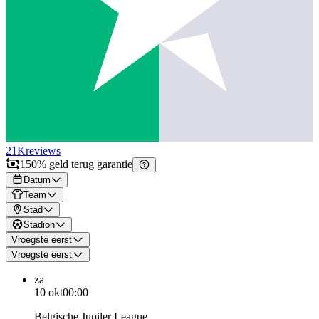
21K
reviews
150% geld terug garantie
Datum
Team
Stad
Stadion
Vroegste eerst
Vroegste eerst
za
10 okt
00:00
Belgische Jupiler League