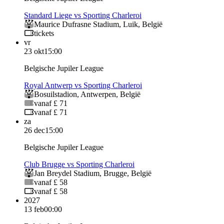
Standard Liege vs Sporting Charleroi
Maurice Dufrasne Stadium
,
Luik
,
België
tickets
vr
23 okt
15:00
Belgische Jupiler League
Royal Antwerp vs Sporting Charleroi
Bosuilstadion
,
Antwerpen
,
België
vanaf £ 71
vanaf £ 71
za
26 dec
15:00
Belgische Jupiler League
Club Brugge vs Sporting Charleroi
Jan Breydel Stadium
,
Brugge
,
België
vanaf £ 58
vanaf £ 58
2027
13 feb
00:00