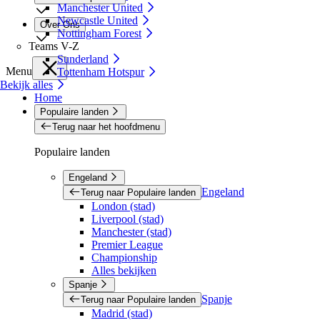
Manchester United
Newcastle United
Over Ons
Nottingham Forest
Teams V-Z
Sunderland
Menu
Tottenham Hotspur
Bekijk alles
Home
Populaire landen
Terug naar het hoofdmenu
Populaire landen
Engeland
Engeland
Terug naar Populaire landen
London (stad)
Liverpool (stad)
Manchester (stad)
Premier League
Championship
Alles bekijken
Spanje
Spanje
Terug naar Populaire landen
Madrid (stad)