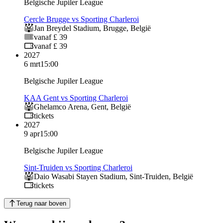
Belgische Jupiler League
Cercle Brugge vs Sporting Charleroi
Jan Breydel Stadium
,
Brugge
,
België
vanaf £ 39
vanaf £ 39
2027
6 mrt
15:00
Belgische Jupiler League
KAA Gent vs Sporting Charleroi
Ghelamco Arena
,
Gent
,
België
tickets
2027
9 apr
15:00
Belgische Jupiler League
Sint-Truiden vs Sporting Charleroi
Daio Wasabi Stayen Stadium
,
Sint-Truiden
,
België
tickets
Terug naar boven