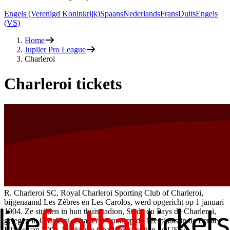
Engels (Verenigd Koninkrijk)
Spaans
Nederlands
Frans
Duits
Engels
(VS)
Home
Jupiler Pro League
Charleroi
Charleroi tickets
R. Charleroi SC, Royal Charleroi Sporting Club of Charleroi,
bijgenaamd Les Zèbres en Les Carolos, werd opgericht op 1 januari
1904. Ze strijden in hun thuisstadion, Stade du Pays de Charleroi,
gelegen in Charleroi. Charleroi stond op de 12e plaats in de Eerste
Klasse van 2008. Topklasse Charleroi speelt in de UEFA