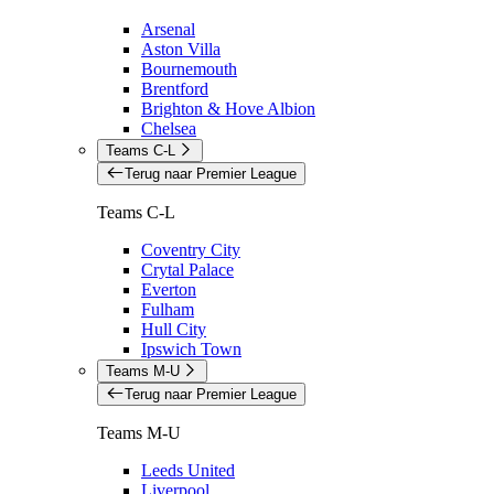
Arsenal
Aston Villa
Bournemouth
Brentford
Brighton & Hove Albion
Chelsea
Teams C-L
Terug naar Premier League
Teams C-L
Coventry City
Crytal Palace
Everton
Fulham
Hull City
Ipswich Town
Teams M-U
Terug naar Premier League
Teams M-U
Leeds United
Liverpool