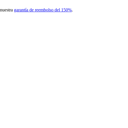
 nuestra
garantía de reembolso del 150%
.