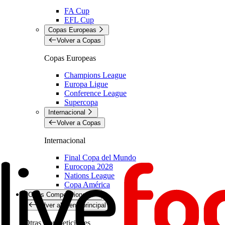
FA Cup
EFL Cup
Copas Europeas
Volver a Copas
Copas Europeas
Champions League
Europa Ligue
Conference League
Supercopa
Internacional
Volver a Copas
Internacional
Final Copa del Mundo
Eurocopa 2028
Nations League
Copa América
Otras Competiciones
Volver al menú principal
Otras Competiciones